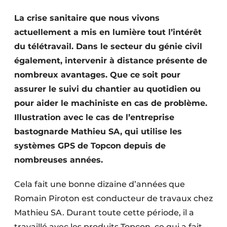
Termes et conditions
La crise sanitaire que nous vivons
Video’s
actuellement a mis en lumière tout l’intérêt
du télétravail. Dans le secteur du génie civil
également, intervenir à distance présente de
nombreux avantages. Que ce soit pour
Construction bois
assurer le suivi du chantier au quotidien ou
Contrôle d’accès
pour aider le machiniste en cas de problème.
Illustration avec le cas de l’entreprise
Éclairage
bastognarde Mathieu SA, qui utilise les
systèmes GPS de Topcon depuis de
Fondations
nombreuses années.
Façades
Cela fait une bonne dizaine d’années que
Géotextiles
Romain Piroton est conducteur de travaux chez
Mathieu SA. Durant toute cette période, il a
Infrastructures souterraines et égouttage
travaillé avec les produits Topcon, ce qui a fait