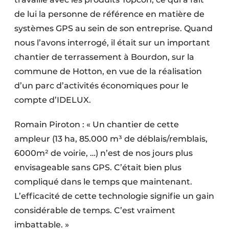
Protection solaire
de lui la personne de référence en matière de
systèmes GPS au sein de son entreprise. Quand
Rénovation
nous l’avons interrogé, il était sur un important
Sécurité incendie
chantier de terrassement à Bourdon, sur la
commune de Hotton, en vue de la réalisation
Software
d’un parc d’activités économiques pour le
compte d’IDELUX.
Techniques ferroviaires
Romain Piroton : « Un chantier de cette
Travaux ferroviaires
ampleur (13 ha, 85.000 m³ de déblais/remblais,
6000m² de voirie, …) n’est de nos jours plus
envisageable sans GPS. C’était bien plus
compliqué dans le temps que maintenant.
L’efficacité de cette technologie signifie un gain
considérable de temps. C’est vraiment
imbattable. »