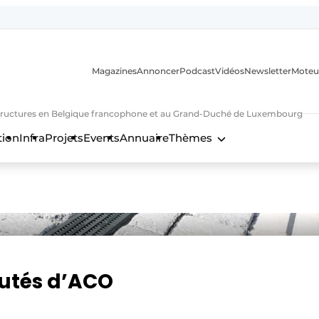
Magazines
Annoncer
Podcast
Vidéos
Newsletter
Moteu
nfrastructures en Belgique francophone et au Grand-Duché de Luxembourg
tion
Infra
Projets
Events
Annuaire
Thèmes
n
utés d’ACO