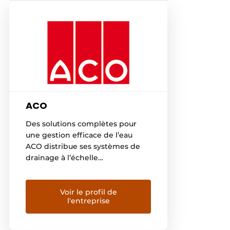
ACO
Des solutions complètes pour
une gestion efficace de l’eau
ACO distribue ses systèmes de
drainage à l’échelle
internationale, des aéroports aux
routes, en passant par les
terrains de sport et les centres
Voir le profil de
l'entreprise
commerciaux. Aujourd’hui, une
gestion efficace et durable de
l’eau est indispensable. Grâce à