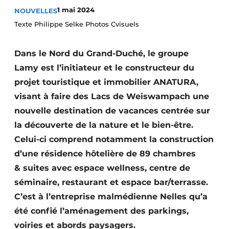
1 mai 2024
NOUVELLES
Termes et conditions
Texte Philippe Selke Photos Cvisuels
Video’s
Dans le Nord du Grand-Duché, le groupe
Lamy est l’initiateur et le constructeur du
Construction bois
projet touristique et immobilier ANATURA,
visant à faire des Lacs de Weiswampach une
Contrôle d’accès
nouvelle destination de vacances centrée sur
Éclairage
la découverte de la nature et le bien-être.
Celui-ci comprend notamment la construction
Fondations
d’une résidence hôtelière de 89 chambres
& suites avec espace wellness, centre de
Façades
séminaire, restaurant et espace bar/terrasse.
Géotextiles
C’est à l’entreprise malmédienne Nelles qu’a
été confié l’aménagement des parkings,
Infrastructures souterraines et égouttage
voiries et abords paysagers.