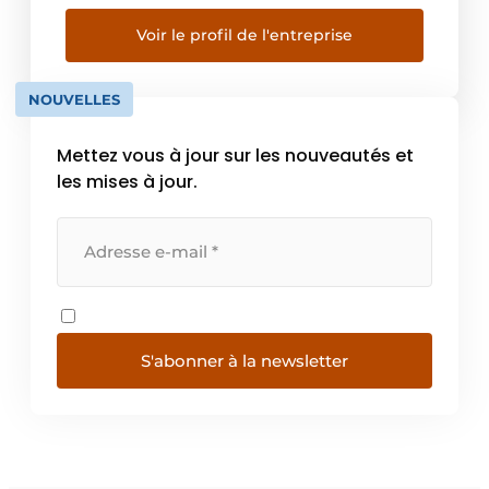
60 ans, la société a grandi et s’est forgée un
nom et une réputation qui dépasse
Voir le profil de l'entreprise
aujourd’hui nos frontières. La société de
Xhoffraix […]
NOUVELLES
Mettez vous à jour sur les nouveautés et
les mises à jour.
S'abonner à la newsletter