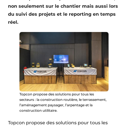
Protection solaire
non seulement sur le chantier mais aussi lors
du suivi des projets et le reporting en temps
Rénovation
réel.
Sécurité incendie
Software
Techniques ferroviaires
Travaux ferroviaires
Topcon propose des solutions pour tous les
secteurs : la construction routière, le terrassement,
l’aménagement paysager, l’arpentage et la
construction utilitaire.
Topcon propose des solutions pour tous les