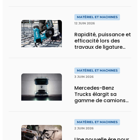
de charge utile, plus
de flexibilité pour le
transport spécial
MATÉRIEL ET MACHINES
12 JUIN 2026
Rapidité, puissance et
efficacité lors des
travaux de ligature
d’acier d’armature
MATÉRIEL ET MACHINES
3 JUIN 2026
Mercedes-Benz
Trucks élargit sa
gamme de camions
électriques avec une
nouvelle variante
eActros Lowliner
MATÉRIEL ET MACHINES
2 JUIN 2026
Une nouvelle ère pour