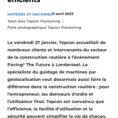
Termes et conditions
11 avril 2023
MATÉRIEL ET MACHINES
Video’s
Tekst door Topcon Positioning
Porte photographique Topcon Positioning
Construction bois
Le vendredi 27 janvier, Topcon accueillait de
nombreux clients et intervenants du secteur
Contrôle d’accès
de la construction routière à l’événement
Éclairage
Paving² The Future à Londerzeel. Le
spécialiste du guidage de machines par
Fondations
géolocalisation veut désormais aussi faire la
différence dans la construction routière : pour
Façades
l’entrepreneur, les donneurs d’ordre et
Géotextiles
l’utilisateur final. Topcon est convaincu que
l’efficience, la facilité d’utilisation et la
Infrastructures souterraines et égouttage
sécurité peuvent simplifier la vie de chacun,