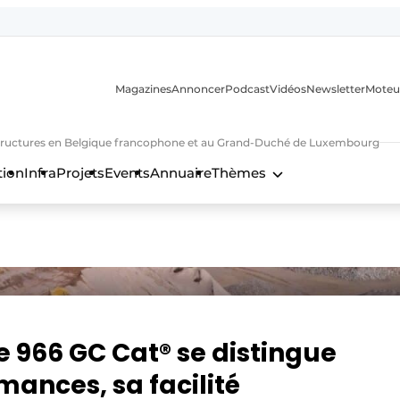
Magazines
Annoncer
Podcast
Vidéos
Newsletter
Moteu
nfrastructures en Belgique francophone et au Grand-Duché de Luxembourg
tion
Infra
Projets
Events
Annuaire
Thèmes
n
 966 GC Cat® se distingue
mances, sa facilité