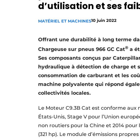
d’utilisation et ses fa
Termes et conditions
Video’s
10 juin 2022
MATÉRIEL ET MACHINES
Offrant une durabilité à long terme da
®
Chargeuse sur pneus 966 GC Cat
a ét
Ses composants conçus par Caterpillar, 
hydraulique à détection de charge et
consommation de carburant et les coût
machine polyvalente qui répond égale
collectivités locales.
Le Moteur C9.3B Cat est conforme aux no
États-Unis, Stage V pour l’Union europée
non routiers pour la Chine et 2014 pour
(321 hp). Le module d’émissions propre