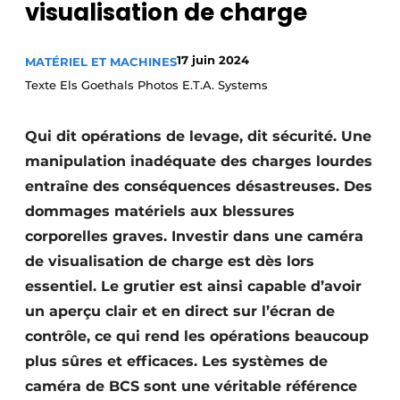
visualisation de charge
Termes et conditions
Video’s
17 juin 2024
MATÉRIEL ET MACHINES
Texte Els Goethals Photos E.T.A. Systems
Qui dit opérations de levage, dit sécurité. Une
Construction bois
manipulation inadéquate des charges lourdes
Contrôle d’accès
entraîne des conséquences désastreuses. Des
dommages matériels aux blessures
Éclairage
corporelles graves. Investir dans une caméra
Fondations
de visualisation de charge est dès lors
essentiel. Le grutier est ainsi capable d’avoir
Façades
un aperçu clair et en direct sur l’écran de
contrôle, ce qui rend les opérations beaucoup
Géotextiles
plus sûres et efficaces. Les systèmes de
Infrastructures souterraines et égouttage
caméra de BCS sont une véritable référence