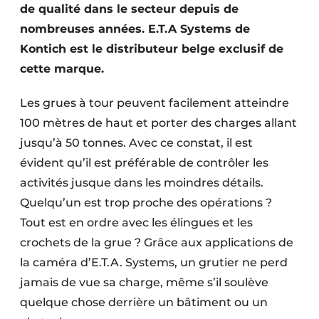
de qualité dans le secteur depuis de
Protection solaire
nombreuses années. E.T.A Systems de
Rénovation
Kontich est le distributeur belge exclusif de
cette marque.
Sécurité incendie
Les grues à tour peuvent facilement atteindre
Software
100 mètres de haut et porter des charges allant
Techniques ferroviaires
jusqu’à 50 tonnes. Avec ce constat, il est
évident qu’il est préférable de contrôler les
Travaux ferroviaires
activités jusque dans les moindres détails.
Quelqu’un est trop proche des opérations ?
Tout est en ordre avec les élingues et les
crochets de la grue ? Grâce aux applications de
la caméra d’E.T.A. Systems, un grutier ne perd
jamais de vue sa charge, même s’il soulève
quelque chose derrière un bâtiment ou un