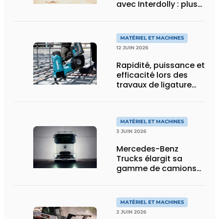
avec Interdolly : plus
de charge utile, plus
de flexibilité pour le
transport spécial
MATÉRIEL ET MACHINES
12 JUIN 2026
Rapidité, puissance et
efficacité lors des
travaux de ligature
d’acier d’armature
MATÉRIEL ET MACHINES
3 JUIN 2026
Mercedes-Benz
Trucks élargit sa
gamme de camions
électriques avec une
nouvelle variante
eActros Lowliner
MATÉRIEL ET MACHINES
2 JUIN 2026