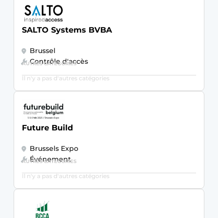
SALTO Systems BVBA
Brussel
Contrôle d'accès
AUTRES CATÉGORIES
Il n'y a pas d'autres catégories
Future Build
Brussels Expo
Événement
AUTRES CATÉGORIES
Il n'y a pas d'autres catégories