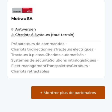
Motrac SA
Antwerpen
Chariots élévateurs (tout-terrain)
AUTRES CATÉGORIES
Préparateurs de commandes
Chariots tridirectionnels
Tracteurs électriques
Tracteurs à plateau
Chariots automatisés
Systèmes de sécurité
Solutions intralogistiques
Fleet management
Transpalettes
Gerbeurs
Chariots rétractables
+ Montrer plus de partenaires