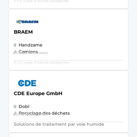
Il n'y a pas d'autres catégories
Protection solaire
Rénovation
BRAEM
Sécurité incendie
Handzame
Software
Camions
AUTRES CATÉGORIES
Techniques ferroviaires
Il n'y a pas d'autres catégories
Travaux ferroviaires
CDE Europe GmbH
Dobl
Recyclage des déchets
AUTRES CATÉGORIES
Solutions de traitement par voie humide