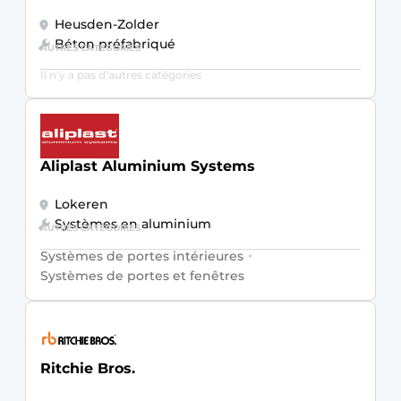
Heusden-Zolder
Béton préfabriqué
AUTRES CATÉGORIES
Il n'y a pas d'autres catégories
Aliplast Aluminium Systems
Lokeren
Systèmes en aluminium
AUTRES CATÉGORIES
Systèmes de portes intérieures
Systèmes de portes et fenêtres
Ritchie Bros.