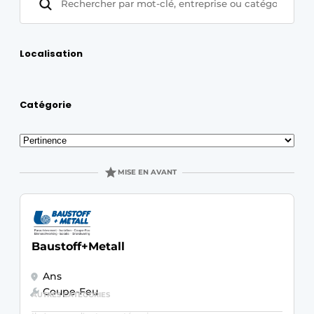
Termes et conditions
Video’s
Localisation
Catégorie
Construction bois
Contrôle d’accès
Trier
par
Éclairage
MISE EN AVANT
Fondations
Façades
Baustoff+Metall
Géotextiles
Ans
Coupe-Feu
Infrastructures souterraines et égouttage
AUTRES CATÉGORIES