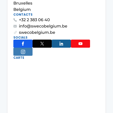
Bruxelles
Termes et conditions
Belgium
Video’s
CONTACTS
+32 2 383 06 40
info@swecobelgium.be
swecobelgium.be
SOCIALS
Construction bois
Contrôle d’accès
CARTE
Éclairage
Fondations
Façades
Géotextiles
Infrastructures souterraines et égouttage