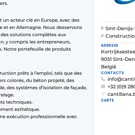
ers.
st un acteur clé en Europe, avec des
ce et en Allemagne. Nous desservons
SInt-Denij
s des solutions complètes aux
Constructi
n, y compris les entrepreneurs,
ADRESSE
s. Notre portefeuille de produits
Kortrijksest
9051 SInt-De
België
tion prêts à l’emploi, tels que des
CONTACTS
info@canti
ers colorés, du béton projeté, des
+32 (0)9 28
e, des systèmes d’isolation de façade,
cantillana.
relage.
CARTE
ts techniques.
ment esthétique.
ne exécution professionnelle avec