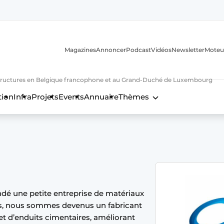
Magazines
Annoncer
Podcast
Vidéos
Newsletter
Moteu
nfrastructures en Belgique francophone et au Grand-Duché de Luxembourg
tion
Infra
Projets
Events
Annuaire
Thèmes
n
ondé une petite entreprise de matériaux
ors, nous sommes devenus un fabricant
 et d’enduits cimentaires, améliorant