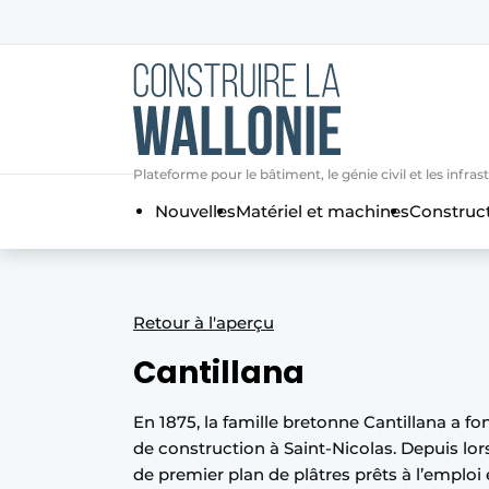
Contact
Contact direct
Emploi
Plateforme pour le bâtiment, le génie civil et les i
Enregistrer une offre d’emploi
Nouvelles
Matériel et machines
Construc
Entreprises
Merci de votre inscriptio
S’inscrire
Home
Meest gelezen
Retour à l'aperçu
Newsletter
Cantillana
Podcasts
Privacy / Cookie statement
En 1875, la famille bretonne Cantillana a f
S’inscrire à l’événement
de construction à Saint-Nicolas. Depuis l
de premier plan de plâtres prêts à l’emploi
S’inscrire