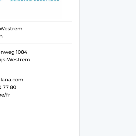
s-Westrem
on
eenweg 1084
nijs-Westrem
llana.com
0 77 80
be/fr