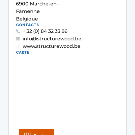
6900 Marche-en-
Termes et conditions
Famenne
Video’s
Belgique
CONTACTS
+ 32 (0) 84 32 33 86
info@structurewood.be
Construction bois
www.structurewood.be
CARTE
Contrôle d’accès
Éclairage
Fondations
Façades
Géotextiles
Infrastructures souterraines et égouttage