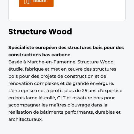
Route
Protection solaire
Rénovation
Structure Wood
Sécurité incendie
Software
Spécialiste européen des structures bois pour des
constructions bas carbone
Techniques ferroviaires
Basée à Marche-en-Famenne, Structure Wood
étudie, fabrique et met en œuvre des structures
Travaux ferroviaires
bois pour des projets de construction et de
rénovation complexes et de grande envergure.
L’entreprise met à profit plus de 25 ans d’expertise
en bois lamellé-collé, CLT et ossature bois pour
accompagner les maîtres d’ouvrage dans la
réalisation de bâtiments performants, durables et
architecturaux.