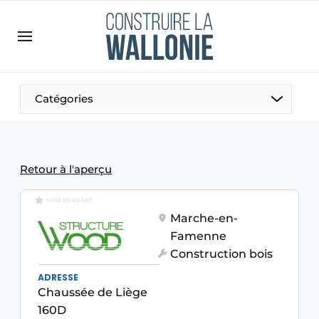
Contact
Contact direct
Emploi
Catégories
Enregistrer une offre d’emploi
Entreprises
Merci de votre inscription
S’inscrire
Home
Retour à l'aperçu
Meest gelezen
MISE EN AVANT
Newsletter
Marche-en-
Famenne
Podcasts
Construction bois
Privacy / Cookie statement
ADRESSE
S’inscrire à l’événement
Chaussée de Liège
160D
S’inscrire