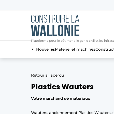
Contact
Contact direct
Emploi
Plateforme pour le bâtiment, le génie civil et les i
Enregistrer une offre d’emploi
Nouvelles
Matériel et machines
Construc
Entreprises
Merci de votre inscriptio
S’inscrire
Home
Meest gelezen
Retour à l'aperçu
Newsletter
Plastics Wauters
Podcasts
Privacy / Cookie statement
Votre marchand de matériaux
S’inscrire à l’événement
S’inscrire
Wauters, anciennement Plastics Wauters, si