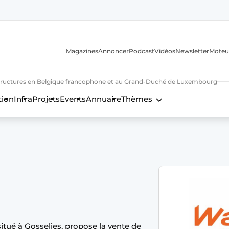
Magazines
Annoncer
Podcast
Vidéos
Newsletter
Moteu
nfrastructures en Belgique francophone et au Grand-Duché de Luxembourg
tion
Infra
Projets
Events
Annuaire
Thèmes
n
tué à Gosselies, propose la vente de