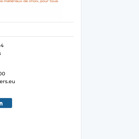
14
s
00
ers.eu
u