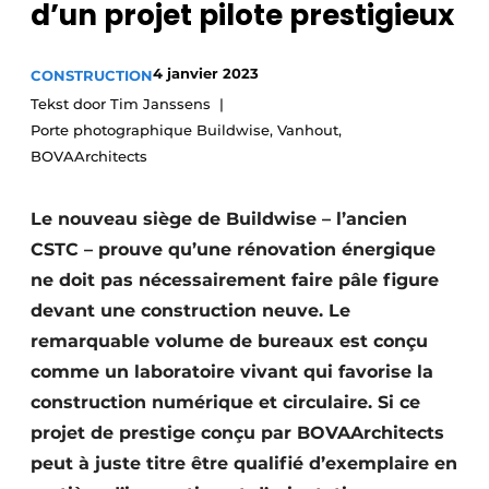
d’un projet pilote prestigieux
Termes et conditions
Video’s
4 janvier 2023
CONSTRUCTION
Tekst door Tim Janssens
Porte photographique Buildwise, Vanhout,
BOVAArchitects
Construction bois
Contrôle d’accès
Le nouveau siège de Buildwise – l’ancien
CSTC – prouve qu’une rénovation énergique
Éclairage
ne doit pas nécessairement faire pâle figure
devant une construction neuve. Le
Fondations
remarquable volume de bureaux est conçu
Façades
comme un laboratoire vivant qui favorise la
construction numérique et circulaire. Si ce
Géotextiles
projet de prestige conçu par BOVAArchitects
Infrastructures souterraines et égouttage
peut à juste titre être qualifié d’exemplaire en