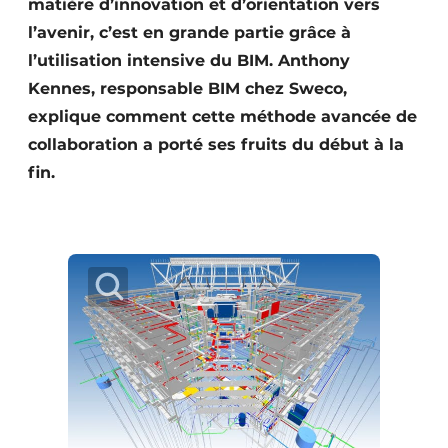
matière d’innovation et d’orientation vers
Protection solaire
l’avenir, c’est en grande partie grâce à
l’utilisation intensive du BIM. Anthony
Rénovation
Kennes, responsable BIM chez Sweco,
Sécurité incendie
explique comment cette méthode avancée de
collaboration a porté ses fruits du début à la
Software
fin.
Techniques ferroviaires
Travaux ferroviaires