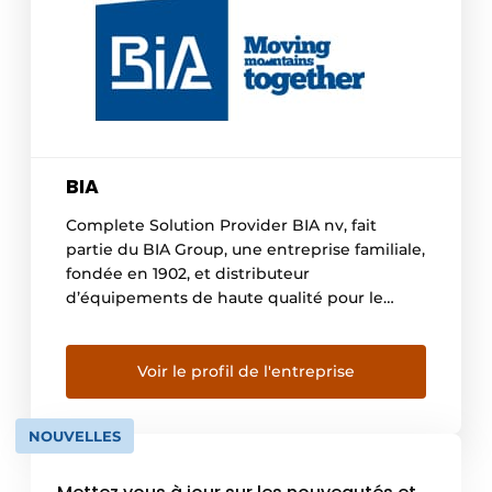
BIA
Complete Solution Provider BIA nv, fait
partie du BIA Group, une entreprise familiale,
fondée en 1902, et distributeur
d’équipements de haute qualité pour le
terrassement, la construction, les carrières, la
démolition, l’industrie, le recyclage, la
production d’électricité. Le groupe BIA est
Voir le profil de l'entreprise
actif au Benelux et dans plus de 20 pays
africains et compte plus de […]
NOUVELLES