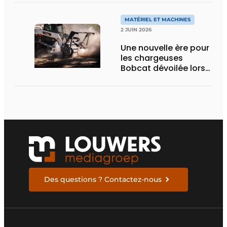
nouvelle variante
eActros Lowliner
MATÉRIEL ET MACHINES
2 JUIN 2026
Une nouvelle ère pour
les chargeuses
Bobcat dévoilée lors
des Demo Days 2026
Des questions ? Contactez-nous