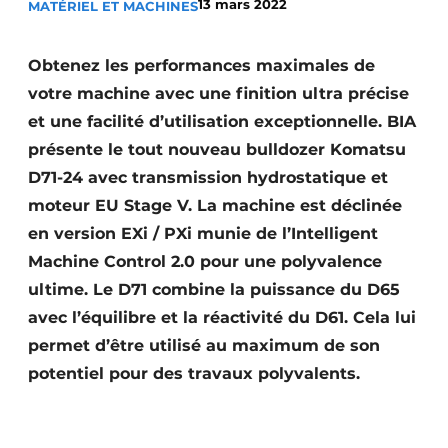
13 mars 2022
MATÉRIEL ET MACHINES
Termes et conditions
Video’s
Obtenez les performances maximales de
votre machine avec une finition ultra précise
et une facilité d’utilisation exceptionnelle. BIA
présente le tout nouveau bulldozer Komatsu
Construction bois
D71-24 avec transmission hydrostatique et
Contrôle d’accès
moteur EU Stage V. La machine est déclinée
en version EXi / PXi munie de l’Intelligent
Éclairage
Machine Control 2.0 pour une polyvalence
Fondations
ultime. Le D71 combine la puissance du D65
avec l’équilibre et la réactivité du D61. Cela lui
Façades
permet d’être utilisé au maximum de son
potentiel pour des travaux polyvalents.
Géotextiles
Infrastructures souterraines et égouttage