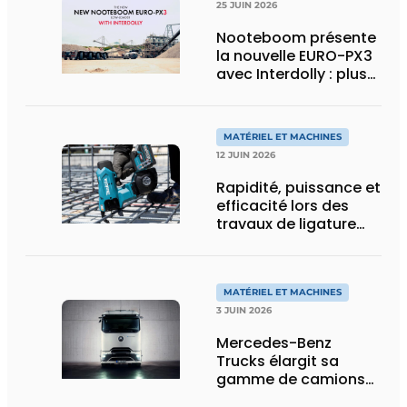
25 JUIN 2026
Nooteboom présente
la nouvelle EURO-PX3
avec Interdolly : plus
de charge utile, plus
de flexibilité pour le
transport spécial
MATÉRIEL ET MACHINES
12 JUIN 2026
Rapidité, puissance et
efficacité lors des
travaux de ligature
d’acier d’armature
MATÉRIEL ET MACHINES
3 JUIN 2026
Mercedes-Benz
Trucks élargit sa
gamme de camions
électriques avec une