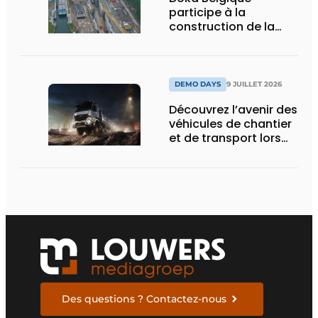
participe à la
construction de la
nouvelle écluse
d’Obourg
DEMO DAYS
9 JUILLET 2026
Découvrez l’avenir des
véhicules de chantier
et de transport lors
des Demo Days
Des questions ? Contactez-nous