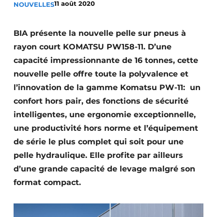
11 août 2020
NOUVELLES
Termes et conditions
Video’s
BIA présente la nouvelle pelle sur pneus à
rayon court KOMATSU PW158-11. D’une
capacité impressionnante de 16 tonnes, cette
nouvelle pelle offre toute la polyvalence et
Construction bois
l’innovation de la gamme Komatsu PW-11: un
Contrôle d’accès
confort hors pair, des fonctions de sécurité
intelligentes, une ergonomie exceptionnelle,
Éclairage
une productivité hors norme et l’équipement
Fondations
de série le plus complet qui soit pour une
pelle hydraulique. Elle profite par ailleurs
Façades
d’une grande capacité de levage malgré son
format compact.
Géotextiles
Infrastructures souterraines et égouttage