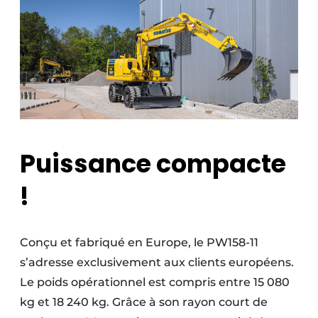
Protection solaire
Rénovation
Sécurité incendie
Software
Techniques ferroviaires
Puissance compacte
Travaux ferroviaires
!
Conçu et fabriqué en Europe, le PW158-11
s’adresse exclusivement aux clients européens.
Le poids opérationnel est compris entre 15 080
kg et 18 240 kg. Grâce à son rayon court de