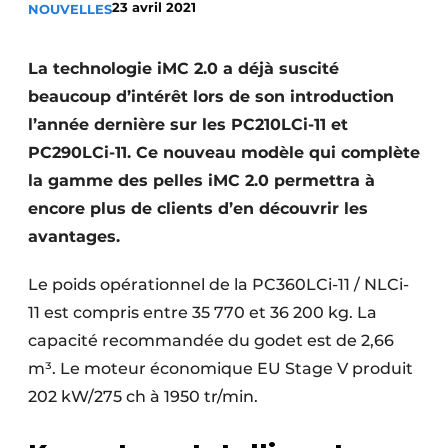
23 avril 2021
NOUVELLES
Termes et conditions
Video’s
La technologie iMC 2.0 a déjà suscité
beaucoup d’intérêt lors de son introduction
l’année dernière sur les PC210LCi-11 et
PC290LCi-11. Ce nouveau modèle qui complète
Construction bois
la gamme des pelles iMC 2.0 permettra à
Contrôle d’accès
encore plus de clients d’en découvrir les
avantages.
Éclairage
Le poids opérationnel de la PC360LCi-11 / NLCi-
Fondations
11 est compris entre 35 770 et 36 200 kg. La
Façades
capacité recommandée du godet est de 2,66
m³. Le moteur économique EU Stage V produit
Géotextiles
202 kW/275 ch à 1950 tr/min.
Infrastructures souterraines et égouttage