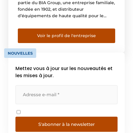
partie du BIA Group, une entreprise familiale,
fondée en 1902, et distributeur
d’équipements de haute qualité pour le
terrassement, la construction, les carrières, la
démolition, l’industrie, le recyclage, la
production d’électricité. Le groupe BIA est
Voir le profil de l'entreprise
actif au Benelux et dans plus de 20 pays
africains et compte plus de […]
NOUVELLES
Mettez vous à jour sur les nouveautés et
les mises à jour.
S'abonner à la newsletter