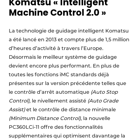
Komatsu « Intelligent
Protection solaire
Machine Control 2.0 »
Rénovation
La technologie de guidage intelligent Komatsu
Sécurité incendie
a été lancé en 2013 et compte plus de 1,5 million
d’heures d’activité à travers l’Europe.
Software
Désormais le meilleur système de guidage
Techniques ferroviaires
devient encore plus performant. En plus de
toutes les fonctions iMC standards déjà
Travaux ferroviaires
présentes sur la version précédente telles que
le contrôle d’arrêt automatique
(Auto Stop
Control),
le nivellement assisté
(Auto Grade
Assist)
et le contrôle de distance minimale
(Minimum Distance Control)
, la nouvelle
PC360LCi-11 offre des fonctionnalités
supplémentaires qui optimisent davantage la