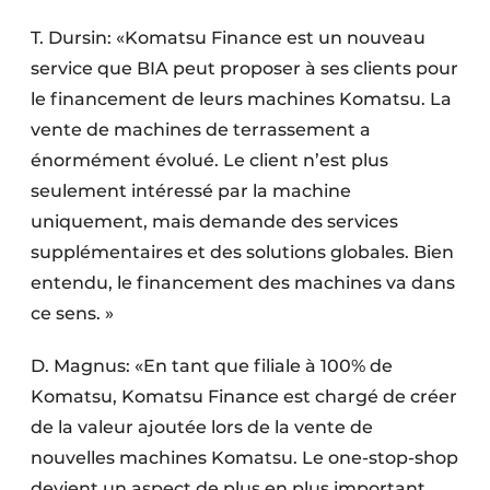
Protection solaire
T. Dursin: «Komatsu Finance est un nouveau
service que BIA peut proposer à ses clients pour
Rénovation
le financement de leurs machines Komatsu. La
Sécurité incendie
vente de machines de terrassement a
énormément évolué. Le client n’est plus
Software
seulement intéressé par la machine
Techniques ferroviaires
uniquement, mais demande des services
supplémentaires et des solutions globales. Bien
Travaux ferroviaires
entendu, le financement des machines va dans
ce sens. »
D. Magnus: «En tant que filiale à 100% de
Komatsu, Komatsu Finance est chargé de créer
de la valeur ajoutée lors de la vente de
nouvelles machines Komatsu. Le one-stop-shop
devient un aspect de plus en plus important.