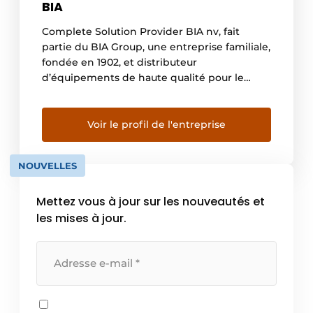
BIA
Complete Solution Provider BIA nv, fait
partie du BIA Group, une entreprise familiale,
fondée en 1902, et distributeur
d’équipements de haute qualité pour le
terrassement, la construction, les carrières, la
démolition, l’industrie, le recyclage, la
production d’électricité. Le groupe BIA est
Voir le profil de l'entreprise
actif au Benelux et dans plus de 20 pays
africains et compte plus de […]
NOUVELLES
Mettez vous à jour sur les nouveautés et
les mises à jour.