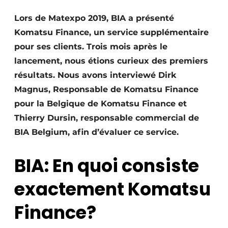
Termes et conditions
Lors de Matexpo 2019, BIA a présenté
Video’s
Komatsu Finance, un service supplémentaire
pour ses clients. Trois mois après le
lancement, nous étions curieux des premiers
résultats. Nous avons interviewé Dirk
Construction bois
Magnus, Responsable de Komatsu Finance
Contrôle d’accès
pour la Belgique de Komatsu Finance et
Thierry Dursin, responsable commercial de
Éclairage
BIA Belgium, afin d’évaluer ce service.
Fondations
BIA: En quoi consiste
Façades
exactement Komatsu
Géotextiles
Finance?
Infrastructures souterraines et égouttage