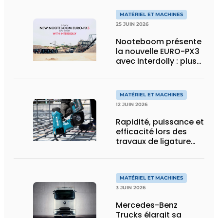
MATÉRIEL ET MACHINES
25 JUIN 2026
Nooteboom présente
la nouvelle EURO-PX3
avec Interdolly : plus
de charge utile, plus
de flexibilité pour le
transport spécial
MATÉRIEL ET MACHINES
12 JUIN 2026
Rapidité, puissance et
efficacité lors des
travaux de ligature
d’acier d’armature
MATÉRIEL ET MACHINES
3 JUIN 2026
Mercedes-Benz
Trucks élargit sa