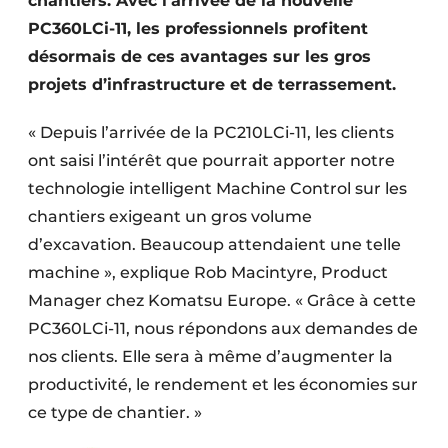
chantiers. Avec l’arrivée de la nouvelle
Protection solaire
PC360LCi-11, les professionnels profitent
désormais de ces avantages sur les gros
Rénovation
projets d’infrastructure et de terrassement.
Sécurité incendie
« Depuis l’arrivée de la PC210LCi-11, les clients
Software
ont saisi l’intérêt que pourrait apporter notre
technologie intelligent Machine Control sur les
Techniques ferroviaires
chantiers exigeant un gros volume
d’excavation. Beaucoup attendaient une telle
Travaux ferroviaires
machine », explique Rob Macintyre, Product
Manager chez Komatsu Europe. « Grâce à cette
PC360LCi-11, nous répondons aux demandes de
nos clients. Elle sera à même d’augmenter la
productivité, le rendement et les économies sur
ce type de chantier. »