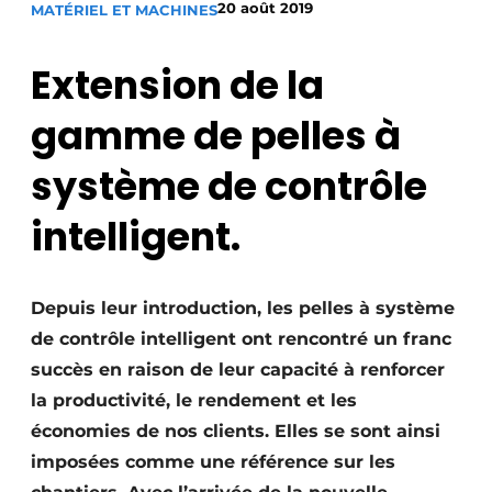
20 août 2019
MATÉRIEL ET MACHINES
Termes et conditions
Video’s
Extension de la
gamme de pelles à
Construction bois
système de contrôle
Contrôle d’accès
intelligent.
Éclairage
Depuis leur introduction, les pelles à système
Fondations
de contrôle intelligent ont rencontré un franc
Façades
succès en raison de leur capacité à renforcer
la productivité, le rendement et les
Géotextiles
économies de nos clients. Elles se sont ainsi
imposées comme une référence sur les
Infrastructures souterraines et égouttage