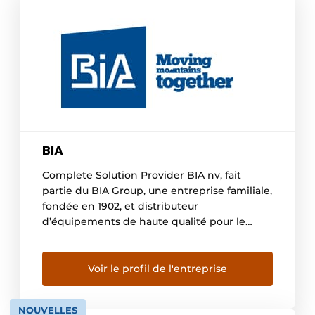
BIA
Complete Solution Provider BIA nv, fait
partie du BIA Group, une entreprise familiale,
fondée en 1902, et distributeur
d’équipements de haute qualité pour le
terrassement, la construction, les carrières, la
démolition, l’industrie, le recyclage, la
production d’électricité. Le groupe BIA est
Voir le profil de l'entreprise
actif au Benelux et dans plus de 20 pays
africains et compte plus de […]
NOUVELLES