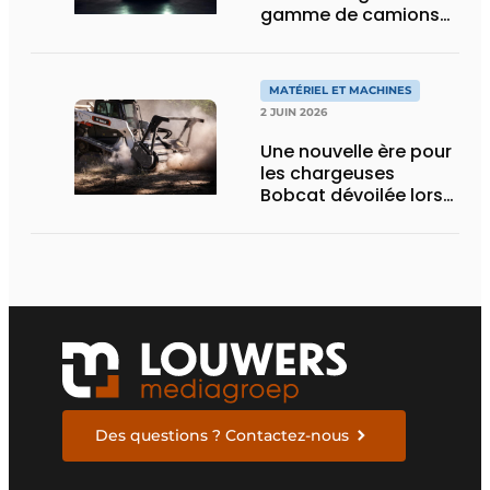
gamme de camions
électriques avec une
nouvelle variante
eActros Lowliner
MATÉRIEL ET MACHINES
2 JUIN 2026
Une nouvelle ère pour
les chargeuses
Bobcat dévoilée lors
des Demo Days 2026
Des questions ? Contactez-nous