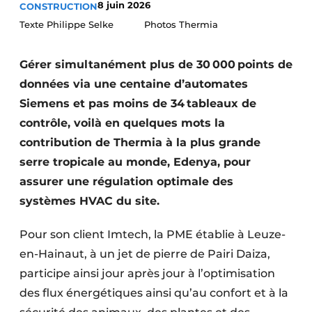
8 juin 2026
CONSTRUCTION
Termes et conditions
Texte Philippe Selke Photos Thermia
Video’s
Gérer simultanément plus de 30 000 points de
données via une centaine d’automates
Siemens et pas moins de 34 tableaux de
Construction bois
contrôle, voilà en quelques mots la
Contrôle d’accès
contribution de Thermia à la plus grande
serre tropicale au monde, Edenya, pour
Éclairage
assurer une régulation optimale des
Fondations
systèmes HVAC du site.
Façades
Pour son client Imtech, la PME établie à Leuze-
en-Hainaut, à un jet de pierre de Pairi Daiza,
Géotextiles
participe ainsi jour après jour à l’optimisation
des flux énergétiques ainsi qu’au confort et à la
Infrastructures souterraines et égouttage