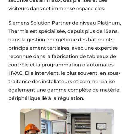
sécurité des animaux, des plantes et des
Protection solaire
visiteurs dans cet immense espace clos.
Rénovation
Siemens Solution Partner de niveau Platinum,
Thermia est spécialisée, depuis plus de 15 ans,
Sécurité incendie
dans la gestion énergétique des bâtiments,
Software
principalement tertiaires, avec une expertise
reconnue dans la fabrication de tableaux de
Techniques ferroviaires
contrôle et la programmation d’automates
HVAC. Elle intervient, le plus souvent, en sous-
Travaux ferroviaires
traitance des installateurs et commercialise
également une gamme complète de matériel
périphérique lié à la régulation.