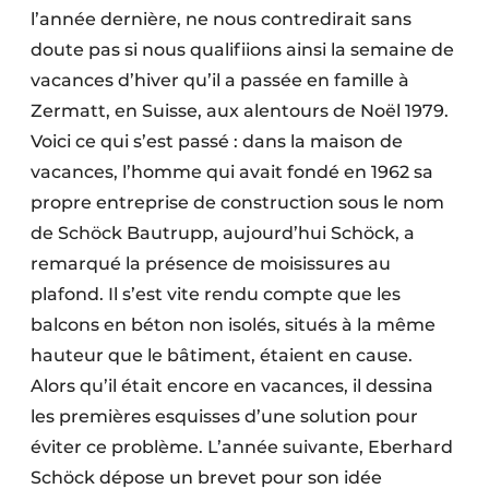
l’année dernière, ne nous contredirait sans
Protection solaire
doute pas si nous qualifiions ainsi la semaine de
Rénovation
vacances d’hiver qu’il a passée en famille à
Zermatt, en Suisse, aux alentours de Noël 1979.
Sécurité incendie
Voici ce qui s’est passé : dans la maison de
Software
vacances, l’homme qui avait fondé en 1962 sa
propre entreprise de construction sous le nom
Techniques ferroviaires
de Schöck Bautrupp, aujourd’hui Schöck, a
remarqué la présence de moisissures au
Travaux ferroviaires
plafond. Il s’est vite rendu compte que les
balcons en béton non isolés, situés à la même
hauteur que le bâtiment, étaient en cause.
Alors qu’il était encore en vacances, il dessina
les premières esquisses d’une solution pour
éviter ce problème. L’année suivante, Eberhard
Schöck dépose un brevet pour son idée