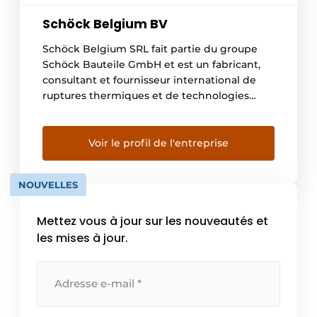
Schöck Belgium BV
Schöck Belgium SRL fait partie du groupe
Schöck Bauteile GmbH et est un fabricant,
consultant et fournisseur international de
ruptures thermiques et de technologies
d’ancrage. Depuis plus de 40 ans, nos
systèmes de construction innovants
permettent de résoudre les ponts
Voir le profil de l'entreprise
thermiques dans l’enveloppe du bâtiment.
Grâce aux excellentes performances de nos
NOUVELLES
produits en matière de […]
Mettez vous à jour sur les nouveautés et
les mises à jour.