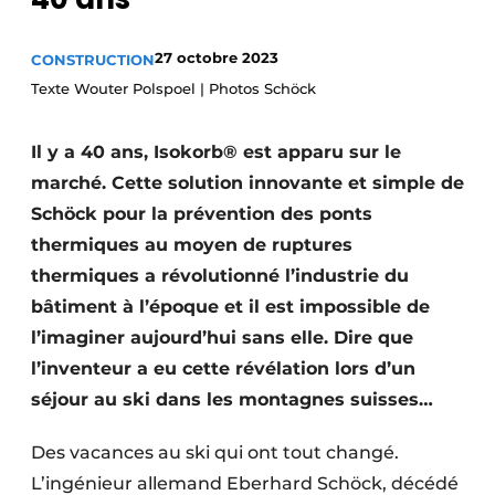
Termes et conditions
27 octobre 2023
CONSTRUCTION
Video’s
Texte Wouter Polspoel | Photos Schöck
Il y a 40 ans, Isokorb® est apparu sur le
Construction bois
marché. Cette solution innovante et simple de
Schöck pour la prévention des ponts
Contrôle d’accès
thermiques au moyen de ruptures
Éclairage
thermiques a révolutionné l’industrie du
bâtiment à l’époque et il est impossible de
Fondations
l’imaginer aujourd’hui sans elle. Dire que
Façades
l’inventeur a eu cette révélation lors d’un
séjour au ski dans les montagnes suisses…
Géotextiles
Des vacances au ski qui ont tout changé.
Infrastructures souterraines et égouttage
L’ingénieur allemand Eberhard Schöck, décédé