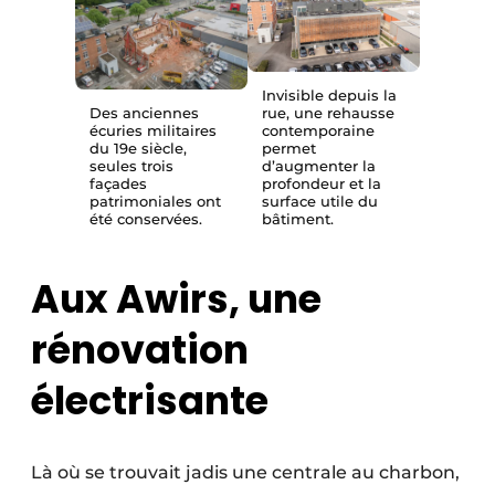
Protection solaire
Rénovation
Invisible depuis la
Des anciennes
rue, une rehausse
Sécurité incendie
écuries militaires
contemporaine
du 19e siècle,
permet
seules trois
d’augmenter la
Software
façades
profondeur et la
patrimoniales ont
surface utile du
été conservées.
bâtiment.
Techniques ferroviaires
Travaux ferroviaires
Aux Awirs, une
rénovation
électrisante
Là où se trouvait jadis une centrale au charbon,