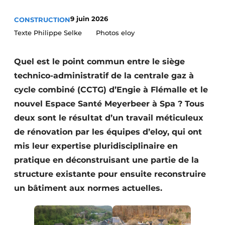
Termes et conditions
9 juin 2026
CONSTRUCTION
Video’s
Texte Philippe Selke Photos eloy
Quel est le point commun entre le siège
technico-administratif de la centrale gaz à
Construction bois
cycle combiné (CCTG) d’Engie à Flémalle et le
Contrôle d’accès
nouvel Espace Santé Meyerbeer à Spa ? Tous
deux sont le résultat d’un travail méticuleux
Éclairage
de rénovation par les équipes d’eloy, qui ont
Fondations
mis leur expertise pluridisciplinaire en
pratique en déconstruisant une partie de la
Façades
structure existante pour ensuite reconstruire
un bâtiment aux normes actuelles.
Géotextiles
Infrastructures souterraines et égouttage