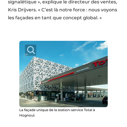
signalétique », explique le directeur des ventes,
Protection solaire
Kris Drijvers. « C’est là notre force : nous voyons
les façades en tant que concept global. »
Rénovation
Sécurité incendie
Software
Techniques ferroviaires
Travaux ferroviaires
La façade unique de la station-service Total à
Hognoul.