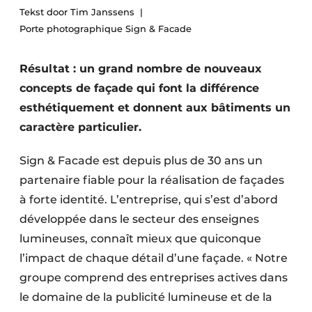
Tekst door Tim Janssens
Termes et conditions
Porte photographique Sign & Facade
Video’s
Résultat : un grand nombre de nouveaux
concepts de façade qui font la différence
Construction bois
esthétiquement et donnent aux bâtiments un
caractère particulier.
Contrôle d’accès
Sign & Facade est depuis plus de 30 ans un
Éclairage
partenaire fiable pour la réalisation de façades
à forte identité. L’entreprise, qui s’est d’abord
Fondations
développée dans le secteur des enseignes
Façades
lumineuses, connaît mieux que quiconque
l’impact de chaque détail d’une façade. « Notre
Géotextiles
groupe comprend des entreprises actives dans
Infrastructures souterraines et égouttage
le domaine de la publicité lumineuse et de la