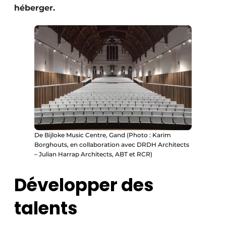
héberger.
Protection solaire
Rénovation
Sécurité incendie
Software
Techniques ferroviaires
Travaux ferroviaires
De Bijloke Music Centre, Gand (Photo : Karim
Borghouts, en collaboration avec DRDH Architects
– Julian Harrap Architects, ABT et RCR)
Développer des
talents