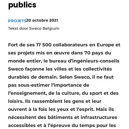
publics
Termes et conditions
Video’s
20 octobre 2021
PROJETS
Tekst door Sweco Belgium
Construction bois
Fort de ses 17 500 collaborateurs en Europe et
ses projets mis en œuvre dans 70 pays du
Contrôle d’accès
monde entier, le bureau d’ingénieurs-conseils
Sweco façonne les villes et les collectivités
Éclairage
durables de demain. Selon Sweco, il ne faut
Fondations
pas sous-estimer l’importance de
l’enseignement, de la culture, du sport et des
Façades
loisirs. Ils rassemblent les gens et leur
Géotextiles
ouvrent à la fois les yeux et l’esprit. Mais ils
nécessitent des bâtiments et infrastructures
Infrastructures souterraines et égouttage
accessibles et à l’épreuve du temps pour les