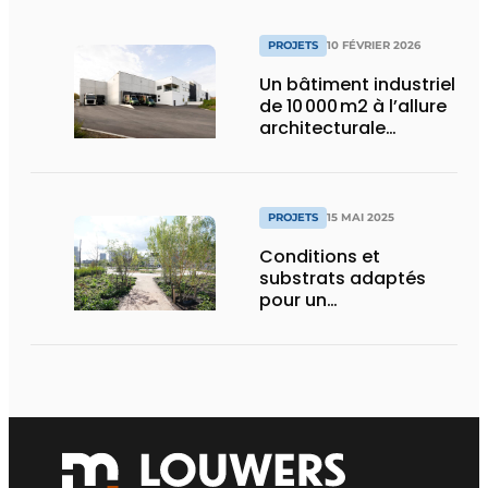
PROJETS
10 FÉVRIER 2026
Un bâtiment industriel
de 10 000 m2 à l’allure
architecturale
construit en moins
d’un an
PROJETS
15 MAI 2025
Conditions et
substrats adaptés
pour un
aménagement
d’espace vert à
rendement optimal et
une gestion de l’eau
efficace