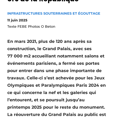
Termes et conditions
INFRASTRUCTURES SOUTERRAINES ET ÉGOUTTAGE
Video’s
11 juin 2025
Texte FEBE Photos O Beton
Construction bois
En mars 2021, plus de 120 ans après sa
construction, le Grand Palais, avec ses
Contrôle d’accès
77 000 m2 accueillant notamment salons et
événements parisiens, a fermé ses portes
Éclairage
pour entrer dans une phase importante de
Fondations
travaux. Celle-ci s’est achevée pour les Jeux
Olympiques et Paralympiques Paris 2024 en
Façades
ce qui concerne la nef et les galeries qui
Géotextiles
l’entourent, et se poursuit jusqu’au
printemps 2025 pour le reste du monument.
Infrastructures souterraines et égouttage
La réouverture du Grand Palais au public est