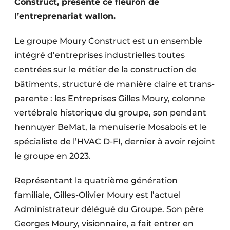
Construct, présente ce fleuron de
Protection solaire
l’entreprenariat wallon.
Rénovation
Le groupe Moury Construct est un ensemble
intégré d’entreprises indu­strielles toutes
Sécurité incendie
centrées sur le métier de la construction de
Software
bâtiments, structuré de manière claire et trans­
parente : les Entreprises Gilles Moury, colonne
Techniques ferroviaires
vertébrale historique du groupe, son pendant
Travaux ferroviaires
hennuyer BeMat, la menuiserie Mosabois et le
spécialiste de l’HVAC D-FI, dernier à avoir rejoint
le groupe en 2023.
Représentant la quatrième génération
familiale, Gilles-Olivier Moury est l’actuel
Administrateur délégué du Groupe. Son père
Georges Moury, visionnaire, a fait entrer en