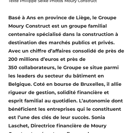
Texte Philippe Selke Photos Moury Construct
Termes et conditions
Video’s
Basé à Ans en province de Liège, le Groupe
Moury Construct est un groupe familial
centenaire spécialisé dans la construction à
destination des marchés publics et privés.
Construction bois
Avec un chiffre d’affaires consolidé de près de
Contrôle d’accès
200 millions d’euros et près de
350 collaborateurs, le Groupe se situe parmi
Éclairage
les leaders du secteur du bâtiment en
Belgique. Coté en bourse de Bruxelles, il allie
Fondations
rigueur de gestion, solidité financière et
Façades
esprit familial au quotidien. L’autonomie dont
bénéficient les entreprises qui le constituent
Géotextiles
est l’une des clés de leur succès. Sonia
Infrastructures souterraines et égouttage
Laschet, Directrice financière de Moury