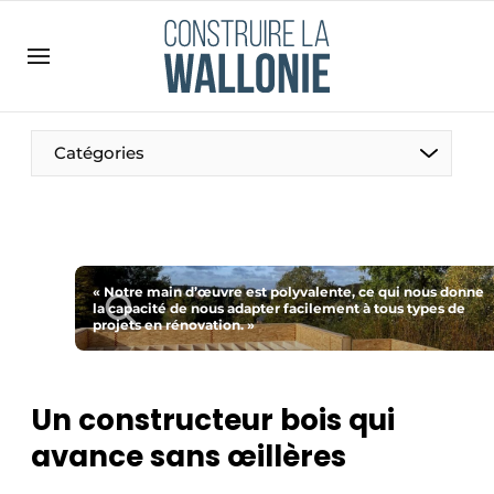
Contact
Contact direct
Emploi
Catégories
Enregistrer une offre d’emploi
Entreprises
Merci de votre inscription
S’inscrire
Home
Meest gelezen
« Notre main d’œuvre est polyvalente, ce qui nous donne
la capacité de nous adapter facilement à tous types de
projets en rénovation. »
Newsletter
Podcasts
Privacy / Cookie statement
Un constructeur bois qui
S’inscrire à l’événement
avance sans œillères
S’inscrire