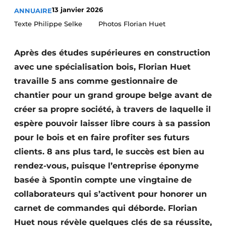
13 janvier 2026
ANNUAIRE
Termes et conditions
Texte Philippe Selke Photos Florian Huet
Video’s
Après des études supérieures en construction
avec une spécialisation bois, Florian Huet
Construction bois
travaille 5 ans comme gestionnaire de
chantier pour un grand groupe belge avant de
Contrôle d’accès
créer sa propre société, à travers de laquelle il
Éclairage
espère pouvoir laisser libre cours à sa passion
pour le bois et en faire profiter ses futurs
Fondations
clients. 8 ans plus tard, le succès est bien au
rendez-vous, puisque l’entreprise éponyme
Façades
basée à Spontin compte une vingtaine de
Géotextiles
collaborateurs qui s’activent pour honorer un
carnet de commandes qui déborde. Florian
Infrastructures souterraines et égouttage
Huet nous révèle quelques clés de sa réussite,