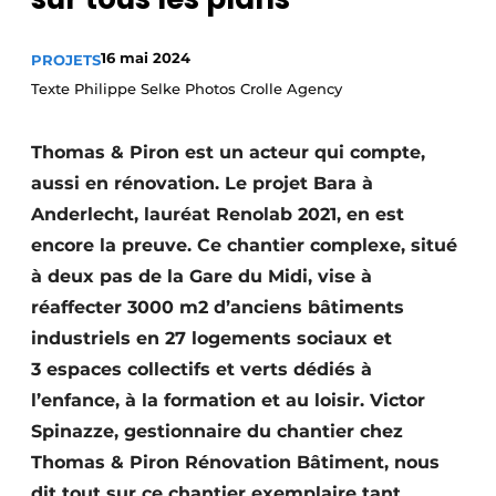
Termes et conditions
16 mai 2024
PROJETS
Video’s
Texte Philippe Selke Photos Crolle Agency
Thomas & Piron est un acteur qui compte,
Construction bois
aussi en rénovation. Le projet Bara à
Anderlecht, lauréat Renolab 2021, en est
Contrôle d’accès
encore la preuve. Ce chantier complexe, situé
Éclairage
à deux pas de la Gare du Midi, vise à
réaffecter 3000 m2 d’anciens bâtiments
Fondations
industriels en 27 logements sociaux et
Façades
3 espaces collectifs et verts dédiés à
l’enfance, à la formation et au loisir. Victor
Géotextiles
Spinazze, gestionnaire du chantier chez
Thomas & Piron Rénovation Bâtiment, nous
Infrastructures souterraines et égouttage
dit tout sur ce chantier exemplaire tant