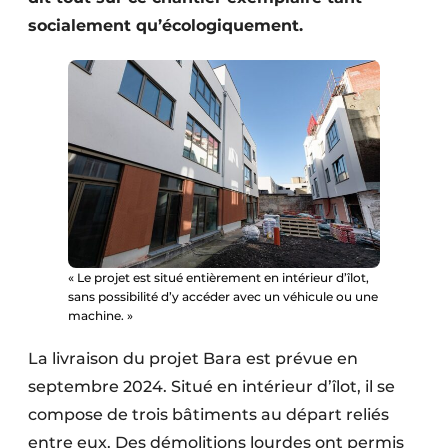
Protection solaire
socialement qu’écologiquement.
Rénovation
Sécurité incendie
Software
Techniques ferroviaires
Travaux ferroviaires
« Le projet est situé entièrement en intérieur d’îlot,
sans possibilité d’y accéder avec un véhicule ou une
machine. »
La livraison du projet Bara est prévue en
septembre 2024. Situé en intérieur d’îlot, il se
compose de trois bâtiments au départ reliés
entre eux. Des démolitions lourdes ont permis