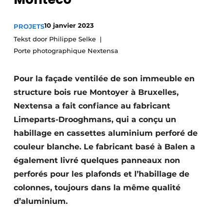
Termes et conditions
10 janvier 2023
PROJETS
Video’s
Tekst door Philippe Selke
Porte photographique Nextensa
Construction bois
Pour la façade ventilée de son immeuble en
structure bois rue Montoyer à Bruxelles,
Contrôle d’accès
Nextensa a fait confiance au fabricant
Éclairage
Limeparts-Drooghmans, qui a conçu un
habillage en cassettes aluminium perforé de
Fondations
couleur blanche. Le fabricant basé à Balen a
également livré quelques panneaux non
Façades
perforés pour les plafonds et l’habillage de
Géotextiles
colonnes, toujours dans la même qualité
d’aluminium.
Infrastructures souterraines et égouttage