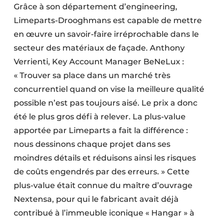
Grâce à son département d’engineering,
Protection solaire
Limeparts-Drooghmans est capable de mettre
Rénovation
en œuvre un savoir-faire irréprochable dans le
secteur des matériaux de façade. Anthony
Sécurité incendie
Verrienti, Key Account Manager BeNeLux :
« Trouver sa place dans un marché très
Software
concurrentiel quand on vise la meilleure qualité
Techniques ferroviaires
possible n’est pas toujours aisé. Le prix a donc
été le plus gros défi à relever. La plus-value
Travaux ferroviaires
apportée par Limeparts a fait la différence :
nous dessinons chaque projet dans ses
moindres détails et réduisons ainsi les risques
de coûts engendrés par des erreurs. » Cette
plus-value était connue du maître d’ouvrage
Nextensa, pour qui le fabricant avait déjà
contribué à l’immeuble iconique « Hangar » à