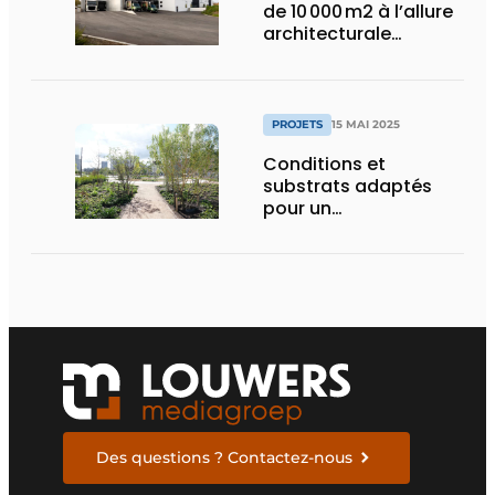
de 10 000 m2 à l’allure
architecturale
construit en moins
d’un an
PROJETS
15 MAI 2025
Conditions et
substrats adaptés
pour un
aménagement
d’espace vert à
rendement optimal et
une gestion de l’eau
efficace
Des questions ? Contactez-nous