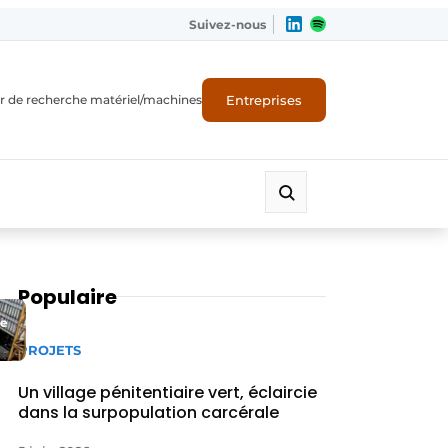
Suivez-nous
Entreprises
r de recherche matériel/machines
Populaire
ue
PROJETS
Un village pénitentiaire vert, éclaircie
dans la surpopulation carcérale