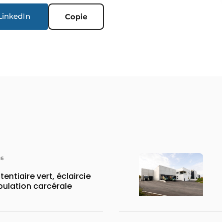
LinkedIn
Copie
26
tentiaire vert, éclaircie
pulation carcérale