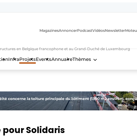
Magazines
Annoncer
Podcast
Vidéos
Newsletter
Moteu
nfrastructures en Belgique francophone et au Grand-Duché de Luxembourg
tion
Infra
Projets
Events
Annuaire
Thèmes
n
éité concerne la toiture principale du bâtiment (1300 m2 environ), conç
pour Solidaris