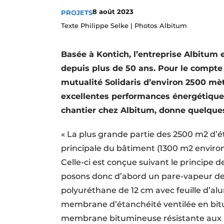
Termes et conditions
8 août 2023
PROJETS
Texte Philippe Selke | Photos Albitum
Video’s
Basée à Kontich, l’entreprise Albitum e
depuis plus de 50 ans. Pour le compte
mutualité Solidaris d’environ 2500 mèt
excellentes performances énergétique
chantier chez Albitum, donne quelques 
« La plus grande partie des 2500 m2 d’
principale du bâtiment (1300 m2 environ
Celle-ci est conçue suivant le principe d
posons donc d’abord un pare-vapeur de 
polyuréthane de 12 cm avec feuille d’a
membrane d’étanchéité ventilée en bit
membrane bitumineuse résistante aux 