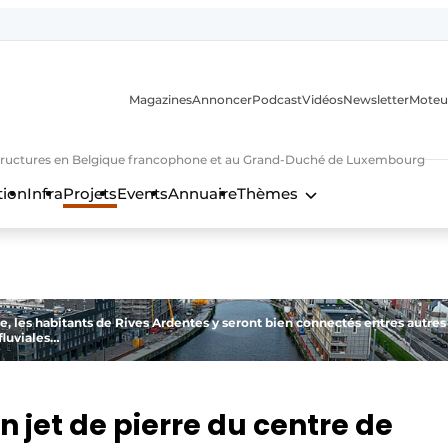
Magazines
Annoncer
Podcast
Vidéos
Newsletter
Moteu
nfrastructures en Belgique francophone et au Grand-Duché de Luxembourg
tion
Infra
Projets
Events
Annuaire
Thèmes
n
ge, les habitants de Rives Ardentes y seront bien connectés entres autres
fluviales…
n jet de pierre du centre de