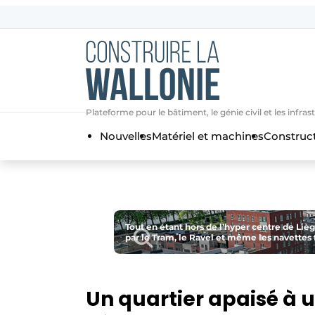
Contact
Contact direct
Emploi
Plateforme pour le bâtiment, le génie civil et les i
Enregistrer une offre d’emploi
Nouvelles
Matériel et machines
Construc
Entreprises
Merci de votre inscriptio
S’inscrire
Home
Meest gelezen
Newsletter
Tout en étant hors de l’hyper centre de Liè
Podcasts
par le Tram, le Ravel et même les navettes 
Privacy / Cookie statement
S’inscrire à l’événement
Un quartier apaisé à u
S’inscrire