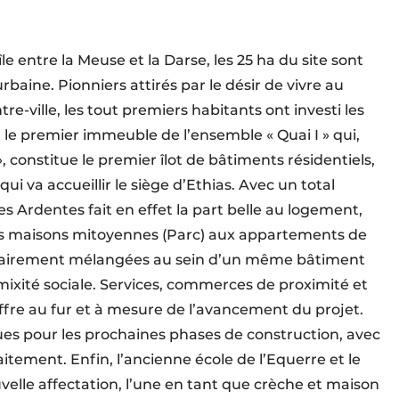
e entre la Meuse et la Darse, les 25 ha du site sont
baine. Pionniers attirés par le désir de vivre au
e-ville, les tout premiers habitants ont investi les
t le premier immeuble de l’ensemble « Quai I » qui,
, constitue le premier îlot de bâtiments résidentiels,
 va accueillir le siège d’Ethias. Avec un total
es Ardentes fait en effet la part belle au logement,
des maisons mitoyennes (Parc) aux appartements de
lontairement mélangées au sein d’un même bâtiment
 mixité sociale. Services, commerces de proximité et
ffre au fur et à mesure de l’avancement du projet.
es pour les prochaines phases de construction, avec
tement. Enfin, l’ancienne école de l’Equerre et le
velle affectation, l’une en tant que crèche et maison