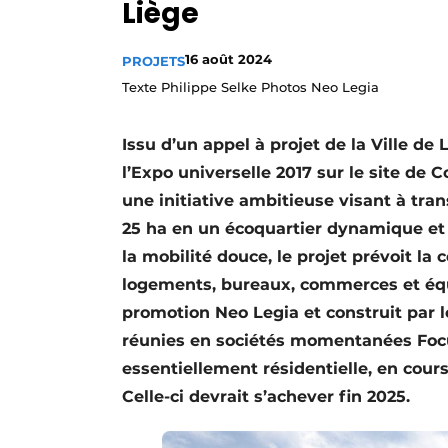
Liège
Termes et conditions
Video’s
16 août 2024
PROJETS
Texte Philippe Selke Photos Neo Legia
Issu d’un appel à projet de la Ville de 
l’Expo universelle 2017 sur le site de 
une initiative ambitieuse visant à tra
25 ha en un écoquartier dynamique et 
la mobilité douce, le projet prévoit la
logements, bureaux, commerces et équi
promotion Neo Legia et construit par l
réunies en sociétés momentanées Focu
essentiellement résidentielle, en cours
Celle-ci devrait s’achever fin 2025.