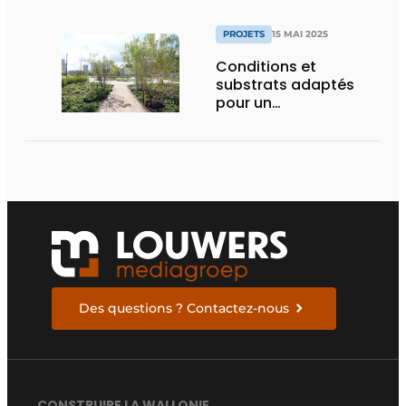
PROJETS
15 MAI 2025
Conditions et
substrats adaptés
pour un
aménagement
d’espace vert à
rendement optimal et
une gestion de l’eau
efficace
Des questions ? Contactez-nous
CONSTRUIRE LA WALLONIE