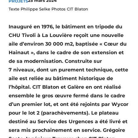
25 mars 2024
PROJETS
Termes et conditions
Texte Philippe Selke Photos CIT Blaton
Video’s
Inauguré en 1976, le bâtiment en tripode du
CHU Tivoli à La Louvière reçoit une nouvelle
aile d’environ 30 000 m2, baptisée « Cœur du
Construction bois
Hainaut », dans le cadre de son extension et
Contrôle d’accès
de sa modernisation. Construite sur
7 niveaux, dont un purement technique, cette
Éclairage
aile est reliée au bâtiment historique de
l’hôpital. CIT Blaton et Galère en ont réalisé
Fondations
ensemble le gros œuvre fermé dans le cadre
Façades
d’un premier lot, et ont été rejoints par Wycor
pour le lot 2 (parachèvements). Le plateau
Géotextiles
destiné au Service des Urgences a été livré et
sera mis prochainement en service. Grégoire
Infrastructures souterraines et égouttage