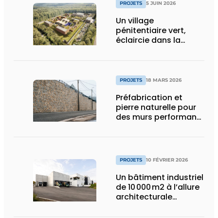
PROJETS
5 JUIN 2026
Un village
pénitentiaire vert,
éclaircie dans la
surpopulation
carcérale
PROJETS
18 MARS 2026
Préfabrication et
pierre naturelle pour
des murs performants
et esthétiques
PROJETS
10 FÉVRIER 2026
Un bâtiment industriel
de 10 000 m2 à l’allure
architecturale
construit en moins
d’un an