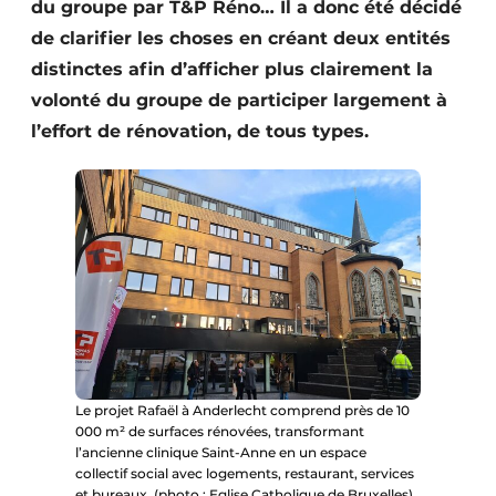
du groupe par T&P Réno… Il a donc été décidé
Protection solaire
de clarifier les choses en créant deux entités
distinctes afin d’afficher plus clairement la
Rénovation
volonté du groupe de participer largement à
Sécurité incendie
l’effort de rénovation, de tous types.
Software
Techniques ferroviaires
Travaux ferroviaires
Le projet Rafaël à Anderlecht comprend près de 10
000 m² de surfaces rénovées, transformant
l’ancienne clinique Saint-Anne en un espace
collectif social avec logements, restaurant, services
et bureaux. (photo : Eglise Catholique de Bruxelles)