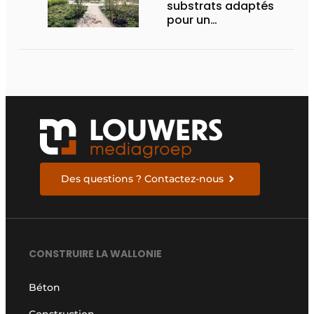
substrats adaptés
pour un
aménagement
d’espace vert à
rendement optimal et
une gestion de l’eau
efficace
Des questions ? Contactez-nous
CONSTRUIRE LA WALLONIE
Béton