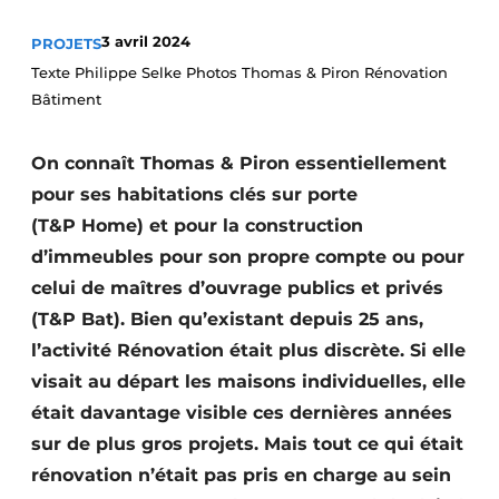
Termes et conditions
3 avril 2024
PROJETS
Video’s
Texte Philippe Selke Photos Thomas & Piron Rénovation
Bâtiment
On connaît Thomas & Piron essen­tiellement
Construction bois
pour ses habitations clés sur porte
Contrôle d’accès
(T&P Home) et pour la construction
d’immeubles pour son propre compte ou pour
Éclairage
celui de maîtres d’ouvrage publics et privés
(T&P Bat). Bien qu’existant depuis 25 ans,
Fondations
l’activité Rénovation était plus discrète. Si elle
Façades
visait au départ les maisons individuelles, elle
était davantage visible ces dernières années
Géotextiles
sur de plus gros projets. Mais tout ce qui était
Infrastructures souterraines et égouttage
rénovation n’était pas pris en charge au sein