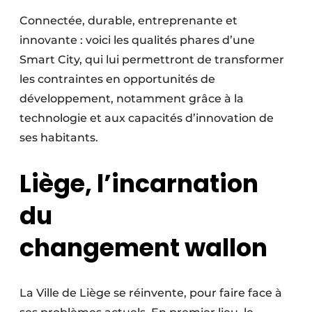
Protection solaire
Connectée, durable, entreprenante et
innovante : voici les qualités phares d’une
Rénovation
Smart City, qui lui permettront de transformer
Sécurité incendie
les contraintes en opportunités de
développement, notamment grâce à la
Software
technologie et aux capacités d’inno­vation de
ses habitants.
Techniques ferroviaires
Travaux ferroviaires
Liège, l’incarnation
du
changement wallon
La Ville de Liège se réinvente, pour faire face à