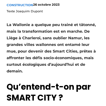
26 octobre 2023
CONSTRUCTION
Termes et conditions
Texte Joaquim Dupont
Video’s
La Wallonie a quelque peu trainé et tâtonné,
mais la transformation est en marche. De
Construction bois
Liège à Charleroi, sans oublier Namur, les
grandes villes wallonnes ont entamé leur
Contrôle d’accès
mue, pour devenir des Smart Cities, prêtes à
Éclairage
affronter les défis socio-économiques, mais
surtout écologiques d’aujourd’hui et de
Fondations
demain.
Façades
Qu’entend-t-on par
Géotextiles
SMART CITY ?
Infrastructures souterraines et égouttage