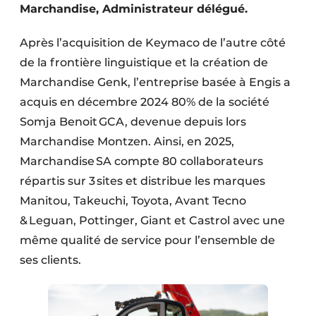
Marchandise, Administrateur délégué.
Protection solaire
Après l’acquisition de Keymaco de l’autre côté
Rénovation
de la frontière linguistique et la création de
Sécurité incendie
Marchandise Genk, l’entreprise basée à Engis a
acquis en décembre 2024 80% de la société
Software
Somja Benoit GCA, devenue depuis lors
Techniques ferroviaires
Marchandise Montzen. Ainsi, en 2025,
Marchandise SA compte 80 collaborateurs
Travaux ferroviaires
répartis sur 3 sites et distribue les marques
Manitou, Takeuchi, Toyota, Avant Tecno
& Leguan, Pottinger, Giant et Castrol avec une
même qualité de service pour l’ensemble de
ses clients.