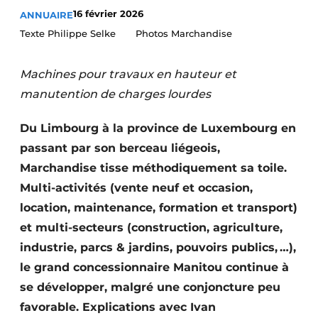
16 février 2026
ANNUAIRE
Termes et conditions
Texte Philippe Selke Photos Marchandise
Video’s
Machines pour travaux en hauteur et
manutention de charges lourdes
Construction bois
Du Limbourg à la province de Luxembourg en
Contrôle d’accès
passant par son berceau liégeois,
Marchandise tisse méthodiquement sa toile.
Éclairage
Multi-activités (vente neuf et occasion,
Fondations
location, maintenance, formation et transport)
et multi-secteurs (construction, agriculture,
Façades
industrie, parcs & jardins, pouvoirs publics, …),
le grand concessionnaire Manitou continue à
Géotextiles
se développer, malgré une conjoncture peu
Infrastructures souterraines et égouttage
favorable. Explications avec Ivan