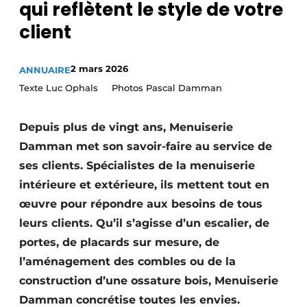
qui reflètent le style de votre
Termes et conditions
client
Video’s
2 mars 2026
ANNUAIRE
Texte Luc Ophals Photos Pascal Damman
Construction bois
Depuis plus de vingt ans, Menuiserie
Contrôle d’accès
Damman met son savoir-faire au service de
ses clients. Spécialistes de la menuiserie
Éclairage
intérieure et extérieure, ils mettent tout en
Fondations
œuvre pour répondre aux besoins de tous
leurs clients. Qu’il s’agisse d’un escalier, de
Façades
portes, de placards sur mesure, de
Géotextiles
l’aménagement des combles ou de la
construction d’une ossature bois, Menuiserie
Infrastructures souterraines et égouttage
Damman concrétise toutes les envies.