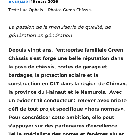
16 mars 2026
ANNUAIRE
Termes et conditions
Texte Luc Ophals Photos Green Châssis
Video’s
La passion de la menuiserie de qualité, de
génération en génération
Construction bois
Depuis vingt ans, l’entreprise familiale Green
Châssis s’est forgé une belle réputation dans
Contrôle d’accès
la pose de châssis, portes de garage et
Éclairage
bardages, la protection solaire et la
construction en CLT dans la région de Chimay,
Fondations
la province du Hainaut et le Namurois. Avec
Façades
un évident fil conducteur : relever avec brio le
défi de tout projet spécifique « hors normes ».
Géotextiles
Pour concrétiser cette ambition, elle peut
s’appuyer sur des partenaires d’excellence.
Infrastructures souterraines et égouttage
Tel le spécialiste des portes et fenêtres alu et