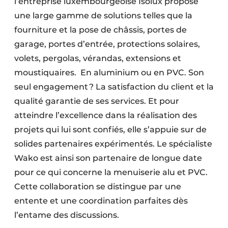
l’entreprise luxembourgeoise Isolux propose
Protection solaire
une large gamme de solutions telles que la
fourniture et la pose de châssis, portes de
Rénovation
garage, portes d’entrée, protections solaires,
Sécurité incendie
volets, pergolas, vérandas, extensions et
moustiquaires. En aluminium ou en PVC. Son
Software
seul engagement ? La satisfaction du client et la
qualité garantie de ses services. Et pour
Techniques ferroviaires
atteindre l’excellence dans la réalisation des
Travaux ferroviaires
projets qui lui sont confiés, elle s’appuie sur de
solides partenaires expérimentés. Le spécialiste
Wako est ainsi son partenaire de longue date
pour ce qui concerne la menuiserie alu et PVC.
Cette collaboration se distingue par une
entente et une coordination parfaites dès
l’entame des discussions.