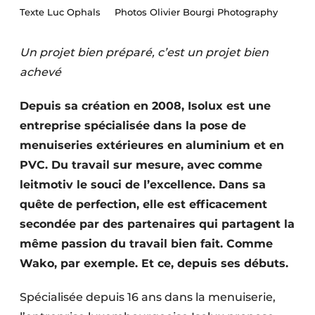
Texte Luc Ophals Photos Olivier Bourgi Photography
Termes et conditions
Video’s
Un projet bien préparé, c’est un projet bien
achevé
Depuis sa création en 2008, Isolux est une
Construction bois
entreprise spécialisée dans la pose de
Contrôle d’accès
menuiseries extérieures en aluminium et en
PVC. Du travail sur mesure, avec comme
Éclairage
leitmotiv le souci de l’excellence. Dans sa
Fondations
quête de perfection, elle est efficacement
secondée par des partenaires qui partagent la
Façades
même passion du travail bien fait. Comme
Wako, par exemple. Et ce, depuis ses débuts.
Géotextiles
Spécialisée depuis 16 ans dans la menuiserie,
Infrastructures souterraines et égouttage