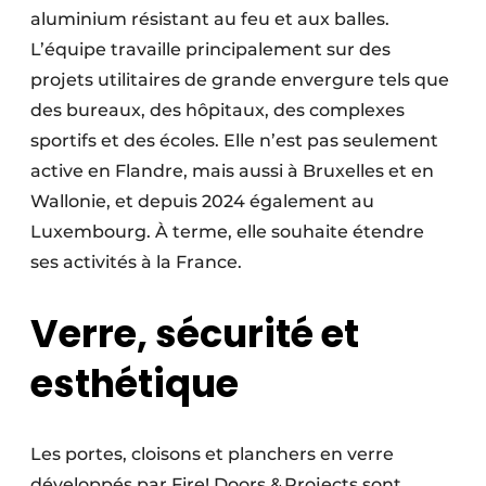
aluminium résistant au feu et aux balles.
Protection solaire
L’équipe travaille principalement sur des
Rénovation
projets utilitaires de grande envergure tels que
des bureaux, des hôpitaux, des complexes
Sécurité incendie
sportifs et des écoles. Elle n’est pas seulement
Software
active en Flandre, mais aussi à Bruxelles et en
Wallonie, et depuis 2024 également au
Techniques ferroviaires
Luxembourg. À terme, elle souhaite étendre
ses activités à la France.
Travaux ferroviaires
Verre, sécurité et
esthétique
Les portes, cloisons et planchers en verre
développés par Fire! Doors & Projects sont