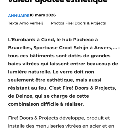
Termes et conditions
10 mars 2026
ANNUAIRE
Video’s
Texte Arno Verheij Photos Fire! Doors & Projects
L’Eurobank à Gand, le hub Pacheco à
Construction bois
Bruxelles, Sportoase Groot Schijn à Anvers, … :
tous ces bâtiments sont dotés de grandes
Contrôle d’accès
baies vitrées qui laissent entrer beaucoup de
Éclairage
lumière naturelle. Le verre doit non
seulement être esthétique, mais aussi
Fondations
résistant au feu. C’est Fire! Doors & Projects,
Façades
de Deinze, qui se charge de cette
combinaison difficile à réaliser.
Géotextiles
Fire! Doors & Projects développe, produit et
Infrastructures souterraines et égouttage
installe des menuiseries vitrées en acier et en