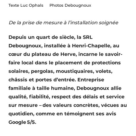
Texte Luc Ophals Photos Debougnoux
Termes et conditions
Video’s
De la prise de mesure à l’installation soignée
Depuis un quart de siècle, la SRL
Debougnoux, installée à Henri-Chapelle, au
Construction bois
cœur du plateau de Herve, incarne le savoir-
Contrôle d’accès
faire local dans le placement de protections
solaires, pergolas, moustiquaires, volets,
Éclairage
châssis et portes d’entrée. Entreprise
Fondations
familiale à taille humaine, Debougnoux allie
qualité, fiabilité, respect des délais et service
Façades
sur mesure – des valeurs concrètes, vécues au
quotidien, comme en témoignent ses avis
Géotextiles
Google 5/5.
Infrastructures souterraines et égouttage