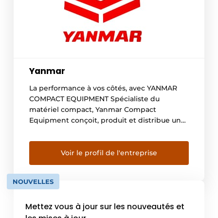
Yanmar
La performance à vos côtés, avec YANMAR
COMPACT EQUIPMENT Spécialiste du
matériel compact, Yanmar Compact
Equipment conçoit, produit et distribue une
gamme complète de machines comprenant
des mini- et midi-pelles, des chargeuses
compactes, des pelles sur pneus, des carriers
Voir le profil de l'entreprise
et des accessoires, conçus dans un esprit
d’efficacité et de performance. Depuis 1912,
NOUVELLES
Yanmar s’efforce de […]
Mettez vous à jour sur les nouveautés et