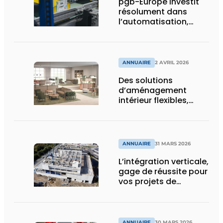
pgb-Europe investit
résolument dans
l’automatisation,
l’efficacité et la
durabilité
ANNUAIRE
2 AVRIL 2026
Des solutions
d’aménagement
intérieur flexibles,
durables, et
holistiquement
ergonomiques
ANNUAIRE
31 MARS 2026
L’intégration verticale,
gage de réussite pour
vos projets de
construction
ANNUAIRE
30 MARS 2026