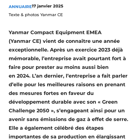
17 janvier 2025
ANNUAIRE
Termes et conditions
Texte & photos Yanmar CE
Video’s
Yanmar Compact Equipment EMEA
(Yanmar CE) vient de connaître une année
Construction bois
exceptionnelle. Après un exercice 2023 déjà
mémorable, l’entreprise avait pourtant fort à
Contrôle d’accès
faire pour prester au moins aussi bien
Éclairage
en 2024. L’an dernier, l’entreprise a fait parler
d’elle pour les meilleures raisons en prenant
Fondations
des mesures fortes en faveur du
développement durable avec son « Green
Façades
Challenge 2050 », s’engageant ainsi pour un
Géotextiles
avenir sans émissions de gaz à effet de serre.
Elle a également célébré des étapes
Infrastructures souterraines et égouttage
importantes de sa production en élargissant