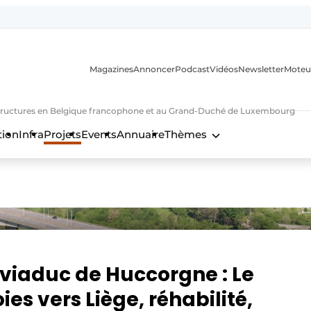
Magazines
Annoncer
Podcast
Vidéos
Newsletter
Moteu
nfrastructures en Belgique francophone et au Grand-Duché de Luxembourg
tion
Infra
Projets
Events
Annuaire
Thèmes
n
 viaduc de Huccorgne : Le
es vers Liège, réhabilité,