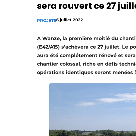
sera rouvert ce 27 juill
Termes et conditions
Video’s
6 juillet 2022
PROJETS
A Wanze, la première moitié du chanti
(E42/A15) s’achèvera ce 27 juillet. Le 
aura été complétement rénové et sera 
chantier colossal, riche en défis tech
opérations identiques seront menées à 