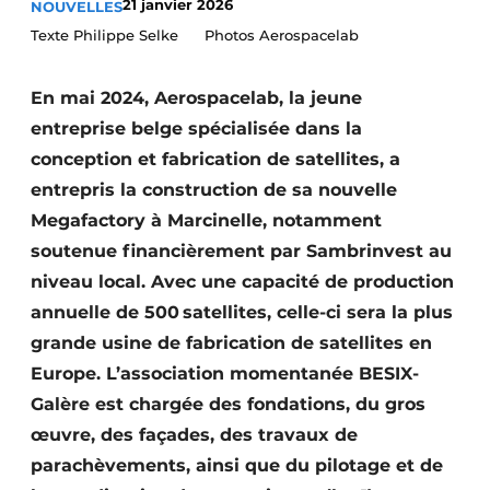
21 janvier 2026
NOUVELLES
Termes et conditions
Texte Philippe Selke Photos Aerospacelab
Video’s
En mai 2024, Aerospacelab, la jeune
entreprise belge spécialisée dans la
conception et fabrication de satellites, a
Construction bois
entrepris la construction de sa nouvelle
Contrôle d’accès
Megafactory à Marcinelle, notamment
soutenue financièrement par Sambrinvest au
Éclairage
niveau local. Avec une capacité de production
annuelle de 500 satellites, celle-ci sera la plus
Fondations
grande usine de fabrication de satellites en
Façades
Europe. L’association momentanée BESIX-
Galère est chargée des fondations, du gros
Géotextiles
œuvre, des façades, des travaux de
Infrastructures souterraines et égouttage
parachèvements, ainsi que du pilotage et de