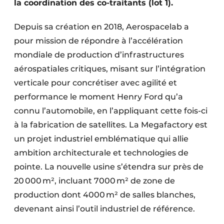
la coordination des co-traitants (lot 1).
Protection solaire
Depuis sa création en 2018, Aerospacelab a
Rénovation
pour mission de répondre à l’accélération
mondiale de production d’infrastructures
Sécurité incendie
aérospatiales critiques, misant sur l’intégration
Software
verticale pour concrétiser avec agilité et
performance le moment Henry Ford qu’a
Techniques ferroviaires
connu l’automobile, en l’appliquant cette fois-ci
Travaux ferroviaires
à la fabrication de satellites. La Megafactory est
un projet industriel emblématique qui allie
ambition architecturale et technologies de
pointe. La nouvelle usine s’étendra sur près de
20 000 m², incluant 7000 m² de zone de
production dont 4000 m² de salles blanches,
devenant ainsi l’outil industriel de référence.