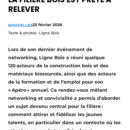
Termes et conditions
RELEVER
Video’s
23 février 2026
NOUVELLES
Texte & photos Ligne Bois
Construction bois
Lors de son dernier événement de
Contrôle d’accès
networking, Ligne Bois a réuni quelque
120 acteurs de la construction bois et des
Éclairage
matériaux biosourcés, ainsi que des acteurs
de la formation et de l’emploi pour son
Fondations
« Apéro » annuel. Ce rendez-vous mêlant
Façades
networking et convivialité a permis d’aborder
un sujet devenu central pour la filière :
Géotextiles
comment attirer et fidéliser les jeunes
talents, en particulier dans un contexte où les
Infrastructures souterraines et égouttage