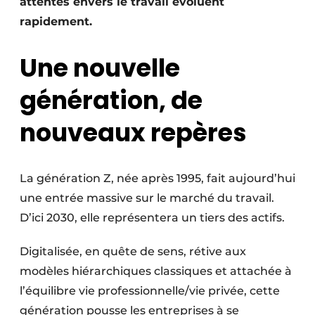
attentes envers le travail évoluent
Protection solaire
rapidement.
Rénovation
Une nouvelle
Sécurité incendie
génération, de
Software
nouveaux repères
Techniques ferroviaires
Travaux ferroviaires
La génération Z, née après 1995, fait aujourd’hui
une entrée massive sur le marché du travail.
D’ici 2030, elle représentera un tiers des actifs.
Digitalisée, en quête de sens, rétive aux
modèles hiérarchiques classiques et attachée à
l’équilibre vie professionnelle/vie privée, cette
génération pousse les entreprises à se