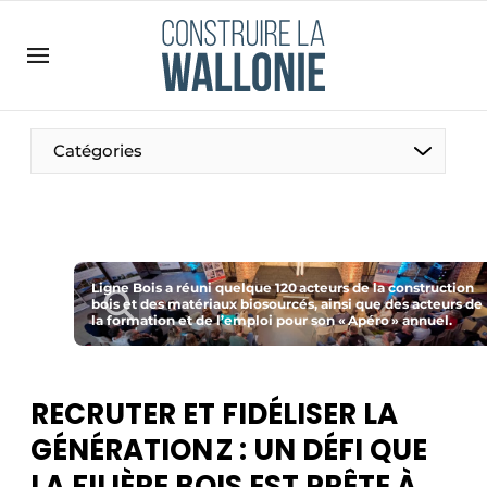
Contact
Contact direct
Emploi
Catégories
Enregistrer une offre d’emploi
Entreprises
Merci de votre inscription
S’inscrire
Home
Meest gelezen
Ligne Bois a réuni quelque 120 acteurs de la construction
bois et des matériaux biosourcés, ainsi que des acteurs de
la formation et de l’emploi pour son « Apéro » annuel.
Newsletter
Podcasts
Privacy / Cookie statement
RECRUTER ET FIDÉLISER LA
S’inscrire à l’événement
GÉNÉRATION Z : UN DÉFI QUE
S’inscrire
LA FILIÈRE BOIS EST PRÊTE À