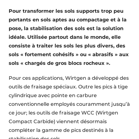
Termes et conditions
Pour transformer les sols supports trop peu
Video’s
portants en sols aptes au compactage et à la
pose, la stabilisation des sols est la solution
idéale. Utilisée partout dans le monde, elle
consiste à traiter les sols les plus divers, des
Construction bois
sols « fortement cohésifs » ou « abrasifs » aux
Contrôle d’accès
sols « chargés de gros blocs rocheux ».
Éclairage
Pour ces applications, Wirtgen a développé des
outils de fraisage spéciaux. Outre les pics à tige
Fondations
cylindrique avec pointe en carbure
Façades
conventionnelle employés couramment jusqu’à
ce jour; les outils de fraisage WCC (Wirtgen
Géotextiles
Compact Carbide) viennent désormais
compléter la gamme de pics destinés à la
Infrastructures souterraines et égouttage
stabilisation des sols.