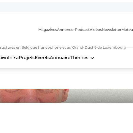
Magazines
Annoncer
Podcast
Vidéos
Newsletter
Moteu
nfrastructures en Belgique francophone et au Grand-Duché de Luxembourg
tion
Infra
Projets
Events
Annuaire
Thèmes
n