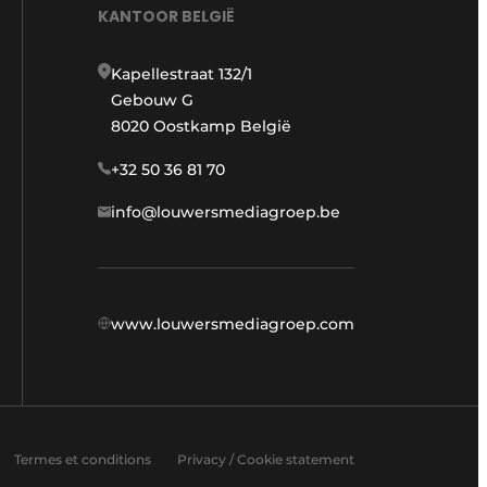
KANTOOR BELGIË
Kapellestraat 132/1
Gebouw G
8020 Oostkamp België
+32 50 36 81 70
info@louwersmediagroep.be
www.louwersmediagroep.com
Termes et conditions
Privacy / Cookie statement