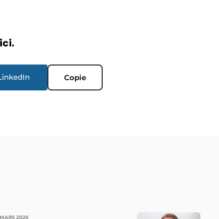
ici.
LinkedIn
Copie
 MARS 2026