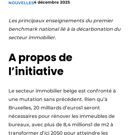
4 décembre 2025
NOUVELLES
Termes et conditions
Video’s
Les principaux enseignements du premier
benchmark national lié à la décarbonation du
secteur immobilier.
Construction bois
A propos de
Contrôle d’accès
l’initiative
Éclairage
Fondations
Le secteur immobilier belge est confronté à
une mutation sans précédent. Rien qu’à
Façades
Bruxelles, 20 milliards d’euros1 seront
Géotextiles
nécessaires pour rénover les immeubles de
bureaux, avec plus de 8,4 millions1 de m2 à
Infrastructures souterraines et égouttage
transformer d’ici 2050 pour atteindre les