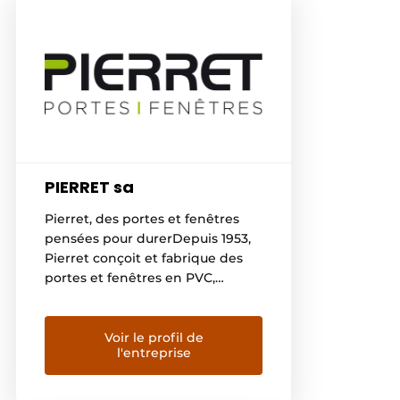
PIERRET sa
Pierret, des portes et fenêtres
pensées pour durerDepuis 1953,
Pierret conçoit et fabrique des
portes et fenêtres en PVC,
aluminium, bois et bois-
aluminium. Des menuiseries sur
mesure qui allient design soigné,
Voir le profil de
l'entreprise
performances d’isolation élevées
et qualité durable. Grâce à une
fabrication entièrement