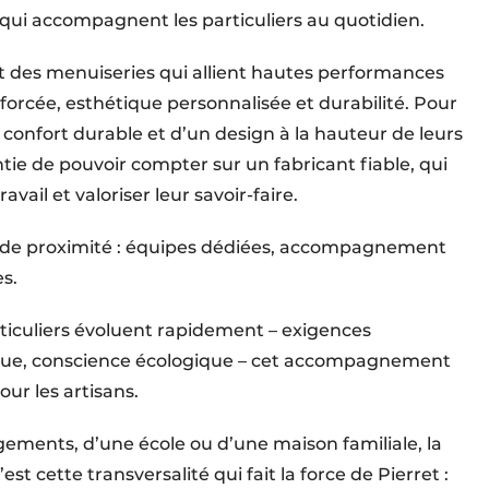
qui accompagnent les particuliers au quotidien.
t des menuiseries qui allient hautes perfor­mances
forcée, esthétique personna­lisée et durabilité. Pour
n confort durable et d’un design à la hauteur de leurs
antie de pouvoir compter sur un fabricant fiable, qui
vail et valoriser leur savoir-faire.
it de proxi­mité : équipes dédiées, accompagne­ment
es.
iculiers évoluent rapidement – exi­gences
ique, conscience écologique – cet accompagnement
ur les artisans.
ogements, d’une école ou d’une maison familiale, la
t cette transversalité qui fait la force de Pierret :