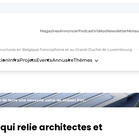
Magazines
Annoncer
Podcast
Vidéos
Newsletter
Moteu
nfrastructures en Belgique francophone et au Grand-Duché de Luxembourg
tion
Infra
Projets
Events
Annuaire
Thèmes
n
tir de terre une nouvelle usine de châssis PVC.
qui relie architectes et