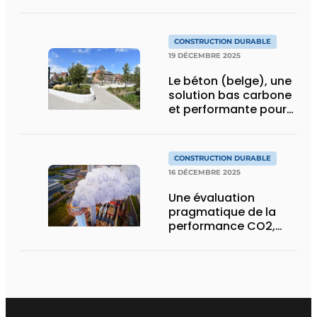
négative ouvrent la
voie à une révolution
durable
CONSTRUCTION DURABLE
19 DÉCEMBRE 2025
Le béton (belge), une
solution bas carbone
et performante pour
les infrastructures et
l’espace public
CONSTRUCTION DURABLE
16 DÉCEMBRE 2025
Une évaluation
pragmatique de la
performance CO2,
pour des marchés
plus verts