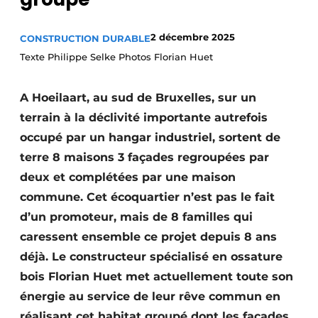
Termes et conditions
2 décembre 2025
CONSTRUCTION DURABLE
Video’s
Texte Philippe Selke Photos Florian Huet
A Hoeilaart, au sud de Bruxelles, sur un
Construction bois
terrain à la déclivité importante autrefois
occupé par un hangar industriel, sortent de
Contrôle d’accès
terre 8 maisons 3 façades regroupées par
Éclairage
deux et complétées par une maison
commune. Cet écoquartier n’est pas le fait
Fondations
d’un promoteur, mais de 8 familles qui
Façades
caressent ensemble ce projet depuis 8 ans
déjà. Le constructeur spécialisé en ossature
Géotextiles
bois Florian Huet met actuellement toute son
énergie au service de leur rêve commun en
Infrastructures souterraines et égouttage
réalisant cet habitat groupé dont les façades