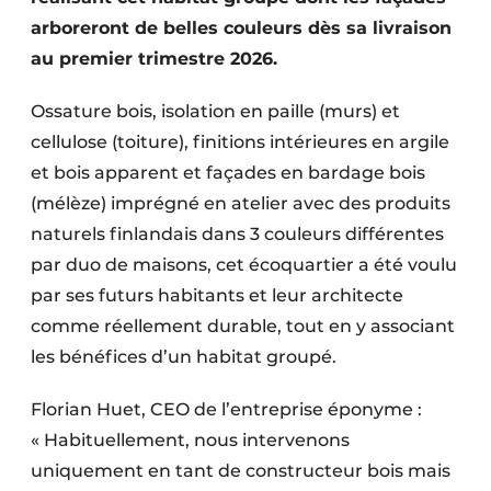
Protection solaire
arboreront de belles couleurs dès sa livraison
au premier trimestre 2026.
Rénovation
Ossature bois, isolation en paille (murs) et
Sécurité incendie
cellulose (toiture), finitions intérieures en argile
Software
et bois apparent et façades en bardage bois
(mélèze) imprégné en atelier avec des produits
Techniques ferroviaires
naturels finlandais dans 3 couleurs différentes
par duo de maisons, cet écoquartier a été voulu
Travaux ferroviaires
par ses futurs habitants et leur architecte
comme réellement durable, tout en y associant
les bénéfices d’un habitat groupé.
Florian Huet, CEO de l’entreprise éponyme :
« Habituellement, nous intervenons
uniquement en tant de constructeur bois mais