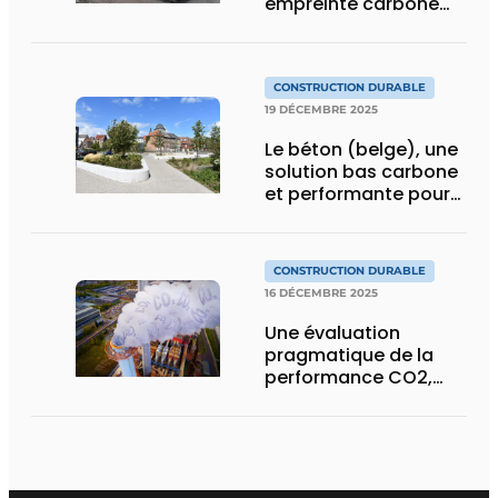
empreinte carbone
négative ouvrent la
voie à une révolution
durable
CONSTRUCTION DURABLE
19 DÉCEMBRE 2025
Le béton (belge), une
solution bas carbone
et performante pour
les infrastructures et
l’espace public
CONSTRUCTION DURABLE
16 DÉCEMBRE 2025
Une évaluation
pragmatique de la
performance CO2,
pour des marchés
plus verts