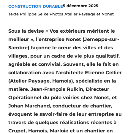
5 décembre 2025
CONSTRUCTION DURABLE
Termes et conditions
Texte Philippe Selke Photos Atelier Paysage et Nonet
Video’s
Sous la devise « Vos extérieurs méritent le
meilleur », l’entreprise Nonet (Jemeppe-sur-
Construction bois
Sambre) façonne le cœur des villes et des
villages, pour un cadre de vie plus qualitatif,
Contrôle d’accès
agréable et convivial. Souvent, elle le fait en
Éclairage
collaboration avec l’architecte Etienne Cellier
(Atelier Paysage, Hamois), spécialiste en la
Fondations
matière. Jean-François Rulkin, Directeur
Opérationnel du pôle voiries chez Nonet, et
Façades
Johan Marchand, conducteur de chantier,
Géotextiles
évoquent le savoir-faire de leur entreprise au
travers de quelques réalisations récentes à
Infrastructures souterraines et égouttage
Crupet, Hamois, Marloie et un chantier en