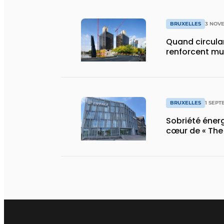
BRUXELLES
3 NOV
Quand circular
renforcent mu
BRUXELLES
1 SEPT
Sobriété éner
cœur de « The