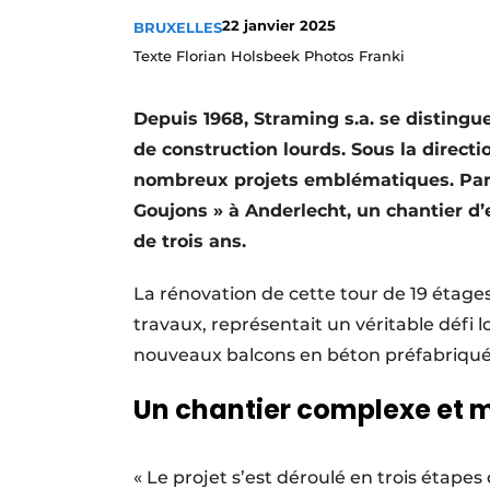
Termes et conditions
22 janvier 2025
BRUXELLES
Texte Florian Holsbeek Photos Franki
Video’s
Depuis 1968, Straming s.a. se distingu
de construction lourds. Sous la directio
nombreux projets emblématiques. Parmi
Goujons » à Anderlecht, un chantier d’
de trois ans.
La rénovation de cette tour de 19 étage
travaux, représentait un véritable défi l
nouveaux balcons en béton préfabriqué
Un chantier complexe et 
« Le projet s’est déroulé en trois étapes 