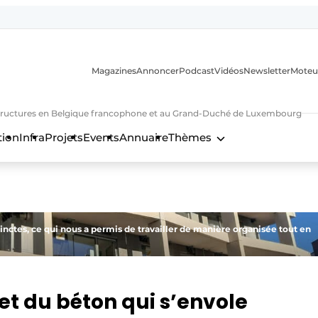
Magazines
Annoncer
Podcast
Vidéos
Newsletter
Moteu
nfrastructures en Belgique francophone et au Grand-Duché de Luxembourg
tion
Infra
Projets
Events
Annuaire
Thèmes
n
stinctes, ce qui nous a permis de travailler de manière organisée tout en
et du béton qui s’envole