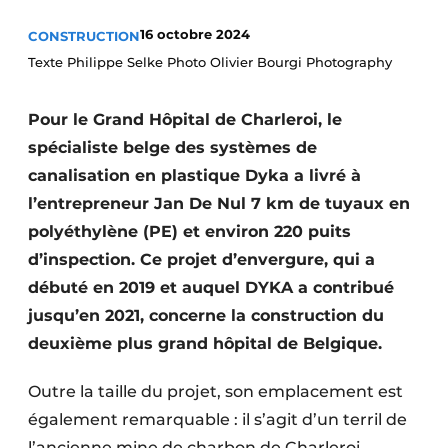
Termes et conditions
16 octobre 2024
CONSTRUCTION
Video’s
Texte Philippe Selke Photo Olivier Bourgi Photography
Pour le Grand Hôpital de Charleroi, le
spécialiste belge des systèmes de
Construction bois
canalisation en plastique Dyka a livré à
Contrôle d’accès
l’entrepreneur Jan De Nul 7 km de tuyaux en
polyéthylène (PE) et environ 220 puits
Éclairage
d’inspection. Ce projet d’envergure, qui a
débuté en 2019 et auquel DYKA a contribué
Fondations
jusqu’en 2021, concerne la construction du
Façades
deuxième plus grand hôpital de Belgique.
Géotextiles
Outre la taille du projet, son emplace­ment est
également remarquable : il s’agit d’un terril de
Infrastructures souterraines et égouttage
l’ancienne mine de charbon de Charleroi,