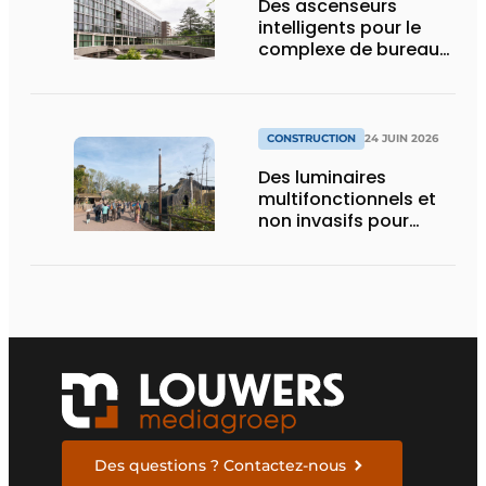
Des ascenseurs
intelligents pour le
complexe de bureaux
le plus durable de
Bruxelles
CONSTRUCTION
24 JUIN 2026
Des luminaires
multifonctionnels et
non invasifs pour
accompagner le
visiteur
Des questions ? Contactez-nous